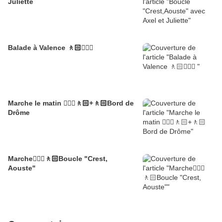
Juliette
Balade à Valence 🚶🏻🚶🏼‍♂️
Marche le matin 🚶🏼‍♂️🚶🏻+🚶🏻Bord de
Drôme
Marche🚶🏼‍♂️🚶🏻Boucle "Crest,
Aouste"