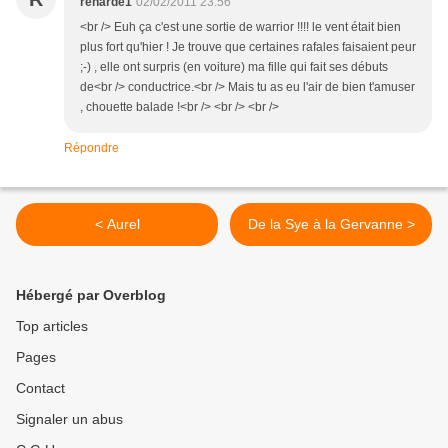
renarde1
02/02/2011 23:56
<br /> Euh ça c'est une sortie de warrior !!!! le vent était bien
plus fort qu'hier ! Je trouve que certaines rafales faisaient peur
;-) , elle ont surpris (en voiture) ma fille qui fait ses débuts
de<br /> conductrice.<br /> Mais tu as eu l'air de bien t'amuser
, chouette balade !<br /> <br /> <br />
Répondre
< Aurel
De la Sye à la Gervanne >
Hébergé par Overblog
Top articles
Pages
Contact
Signaler un abus