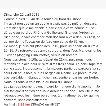
Dimanche 22 avril 2018
Course à pied : 8 km de la foulée du bord du Rhône
Il y avait presque un an que je n'avais pas épinglé un dossard.
C'est hier que je me décide à participer à cette course qui se
déroule au bord du Rhône à Guilherand-Granges (Ardèche).
Hier, donc, je vais chercher mon dossard à vélo depuis Crest, ce
qui me donne l'occasion de faire une sortie de 82 km.
Ce matin, je suis sur place dès 9h15, pour un départ du 8 km à
10h15. J'y retrouve des amis coureurs, dont Yves Maneval, et les
JCPiens (Jogging Club Portois) venus en nombre.
Nous assistons, à 10h, au départ du 21km, puis nous nous
mettons en place pour le 8km. Il fait très chaud. Le soleil tape fort
sur le stade. Heureusement, la majeure partie du parcours va se
courir en sous bois, sur les berges du Rhône. Ce parcours est
très agréable, mélangeant chemins, sentiers, parties sur herbe.
Nous utilisons la voie bleue du bord du Rhône.
Les jambes tournent bien, malgré le manque d'entrainement. Je
n'ai fait que 9 sorties depuis le début de l'année. Très vite je me
retrouve avec les même personnes à un rythme régulier qui me
convient, sans essoufflement.
Au final :
8,36 km
(39mD+) en
49'51"