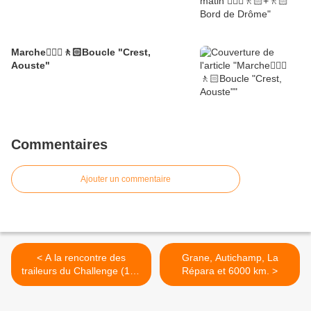
Marche🚶🏼‍♂️🚶🏻Boucle "Crest,
Aouste"
Commentaires
Ajouter un commentaire
< A la rencontre des
Grane, Autichamp, La
traileurs du Challenge (103
Répara et 6000 km. >
km)