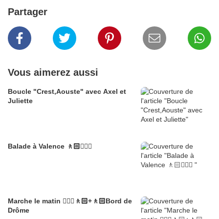
Partager
Vous aimerez aussi
Boucle "Crest,Aouste" avec Axel et
Juliette
Balade à Valence 🚶🏻🚶🏼‍♂️
Marche le matin 🚶🏼‍♂️🚶🏻+🚶🏻Bord de
Drôme