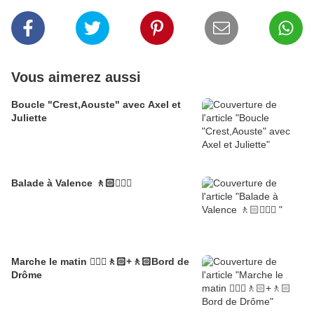
Vous aimerez aussi
Boucle "Crest,Aouste" avec Axel et
Juliette
Balade à Valence 🚶🏻🚶🏼‍♂️
Marche le matin 🚶🏼‍♂️🚶🏻+🚶🏻Bord de
Drôme