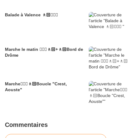
Balade à Valence 🚶🏻🚶🏼‍♂️
Marche le matin 🚶🏼‍♂️🚶🏻+🚶🏻Bord de
Drôme
Marche🚶🏼‍♂️🚶🏻Boucle "Crest,
Aouste"
Commentaires