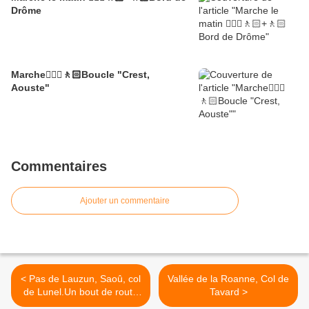
Drôme
Marche🚶🏼‍♂️🚶🏻Boucle "Crest,
Aouste"
Commentaires
Ajouter un commentaire
< Pas de Lauzun, Saoû, col
Vallée de la Roanne, Col de
de Lunel.Un bout de route
Tavard >
avec Patrice.