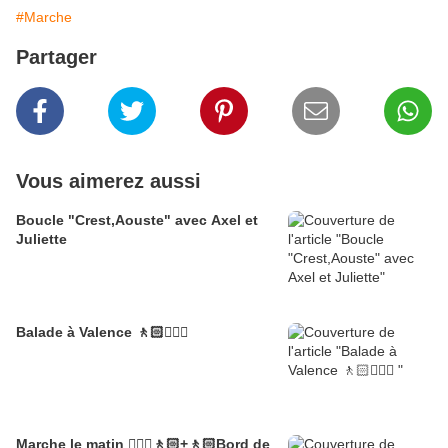
#Marche
Partager
Vous aimerez aussi
Boucle "Crest,Aouste" avec Axel et
Juliette
Balade à Valence 🚶🏻🚶🏼‍♂️
Marche le matin 🚶🏼‍♂️🚶🏻+🚶🏻Bord de