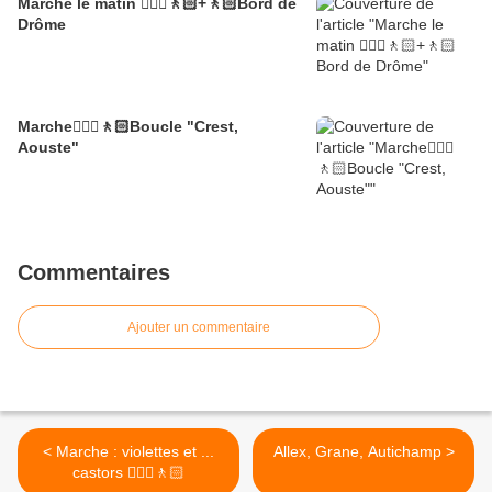
Marche le matin 🚶🏼‍♂️🚶🏻+🚶🏻Bord de
Drôme
Marche🚶🏼‍♂️🚶🏻Boucle "Crest,
Aouste"
Commentaires
Ajouter un commentaire
< Marche : violettes et ...
Allex, Grane, Autichamp >
castors 🚶🏼‍♂️🚶🏻