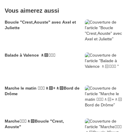
Vous aimerez aussi
Boucle "Crest,Aouste" avec Axel et
Juliette
Balade à Valence 🚶🏻🚶🏼‍♂️
Marche le matin 🚶🏼‍♂️🚶🏻+🚶🏻Bord de
Drôme
Marche🚶🏼‍♂️🚶🏻Boucle "Crest,
Aouste"