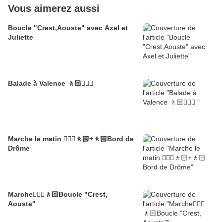
Vous aimerez aussi
Boucle "Crest,Aouste" avec Axel et
Juliette
Balade à Valence 🚶🏻🚶🏼‍♂️
Marche le matin 🚶🏼‍♂️🚶🏻+🚶🏻Bord de
Drôme
Marche🚶🏼‍♂️🚶🏻Boucle "Crest,
Aouste"