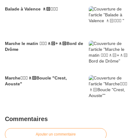
Balade à Valence 🚶🏻🚶🏼‍♂️
Marche le matin 🚶🏼‍♂️🚶🏻+🚶🏻Bord de
Drôme
Marche🚶🏼‍♂️🚶🏻Boucle "Crest,
Aouste"
Commentaires
Ajouter un commentaire