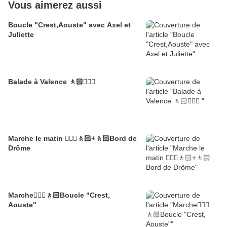
Vous aimerez aussi
Boucle "Crest,Aouste" avec Axel et
Juliette
Balade à Valence 🚶🏻🚶🏼‍♂️
Marche le matin 🚶🏼‍♂️🚶🏻+🚶🏻Bord de
Drôme
Marche🚶🏼‍♂️🚶🏻Boucle "Crest,
Aouste"