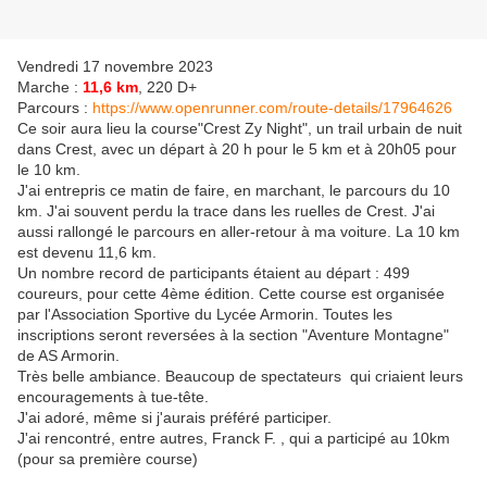
Vendredi 17 novembre 2023
Marche :
11,6 km
, 220 D+
Parcours :
https://www.openrunner.com/route-details/17964626
Ce soir aura lieu la course"Crest Zy Night", un trail urbain de nuit
dans Crest, avec un départ à 20 h pour le 5 km et à 20h05 pour
le 10 km.
J'ai entrepris ce matin de faire, en marchant, le parcours du 10
km. J'ai souvent perdu la trace dans les ruelles de Crest. J'ai
aussi rallongé le parcours en aller-retour à ma voiture. La 10 km
est devenu 11,6 km.
Un nombre record de participants étaient au départ : 499
coureurs, pour cette 4ème édition. Cette course est organisée
par l'Association Sportive du Lycée Armorin.
Toutes les
inscriptions seront reversées à la section "Aventure Montagne"
de
AS Armorin.
Très belle ambiance. Beaucoup de spectateurs qui criaient leurs
encouragements à
tue-tête.
J'ai adoré, même si j'aurais préféré participer.
J'ai rencontré, entre autres,
Franck F.
, qui a participé au 10km
(pour sa première course)