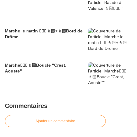
Marche le matin 🚶🏼‍♂️🚶🏻+🚶🏻Bord de
Drôme
Marche🚶🏼‍♂️🚶🏻Boucle "Crest,
Aouste"
Commentaires
Ajouter un commentaire