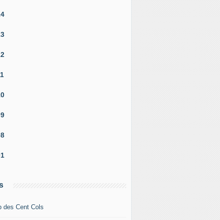
14
13
12
11
10
09
08
01
s
b des Cent Cols