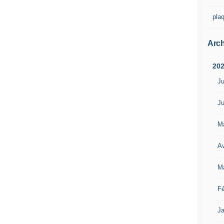
pla
Arch
20
Ju
Ju
M
Av
M
Fé
Ja