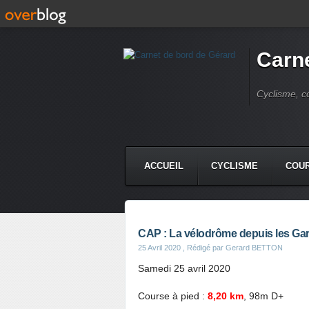
Carne
Cyclisme, c
ACCUEIL
CYCLISME
COUR
CAP : La vélodrôme depuis les Gar
25 Avril 2020
, Rédigé par Gerard BETTON
Samedi 25 avril 2020
Course à pied :
8,20 km
, 98m D+