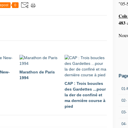
"05-S
epost
0
Cols 
483
c
Nouv
 New-
Marathon de Paris
Pag
1994
CAP : Trois boucles
01-
des Gardettes ...pour
la der de confiné et
ma dernière course à
02-
pied
03-
04-