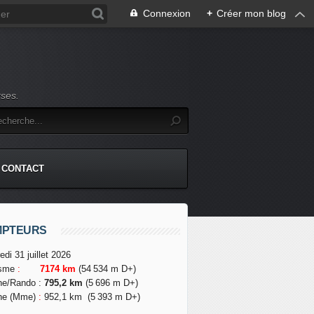
Connexion
+
Créer mon blog
rses.
CONTACT
MPTEURS
edi 31 juillet 2026
isme
:
7174 km
(54 534 m D+)
he/Rando
:
795,2 km
(5 696 m D+)
he (Mme)
:
952,1 km
(5 393 m D+)