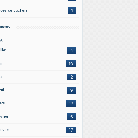
ques de cochers
1
ives
26
illet
4
in
10
ai
2
ril
9
ars
12
vrier
6
nvier
17