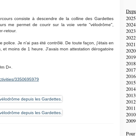
Depui
2025
parcours consiste à descendre de la colline des Gardettes
2024
rs me permet de courir sur la voie verte "vélodrôme",
2023
r-retour.
2022
e police. Je n'ai pas été contrôlé. De toute façon, j'étais en
2021
, et moins de 1 heure. J'avais mon attestation dérogatoire
2020
2019
2018
60m D+.
2017
2016
ctivities/3350695979
2015
2014
2013
2012
2011
2010
2009
Pour 