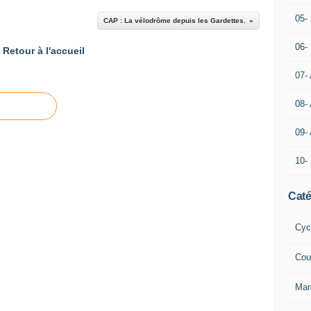
05- 
CAP : La vélodrôme depuis les Gardettes.
06-
Retour à l'accueil
07-
08-
09-
10-
Caté
Cyc
Cou
Mar