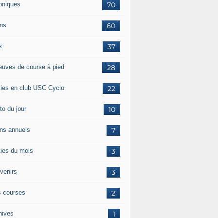
oniques
70
ans
60
s
37
euves de course à pied
28
ties en club USC Cyclo
22
to du jour
10
ans annuels
7
ties du mois
3
venirs
3
 courses
2
hives
1