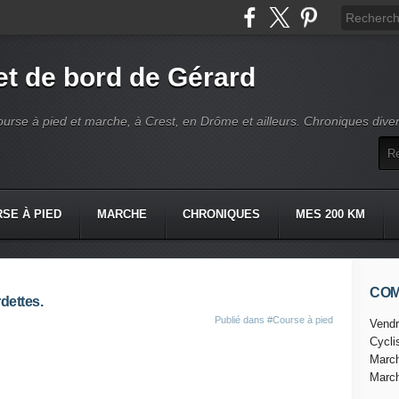
t de bord de Gérard
ourse à pied et marche, à Crest, en Drôme et ailleurs. Chroniques dive
SE À PIED
MARCHE
CHRONIQUES
MES 200 KM
CO
dettes.
Publié dans
#Course à pied
Vendr
Cycl
Marc
Marc