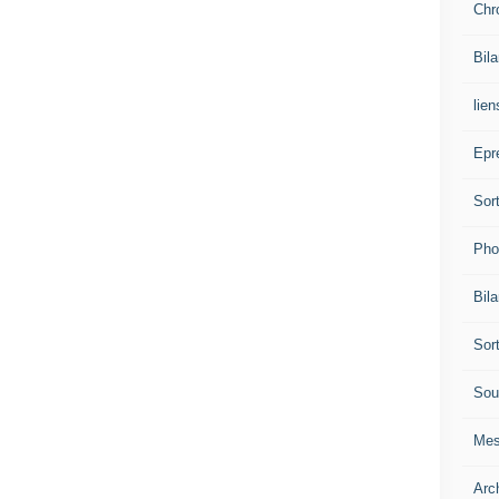
Chr
Bil
lien
Epr
Sor
Pho
Bil
Sor
Sou
Mes
Arc