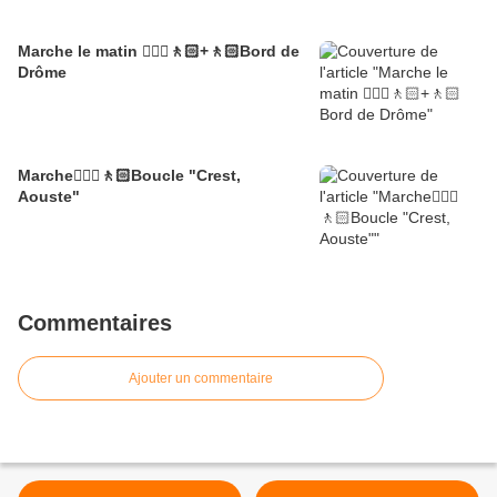
Marche le matin 🚶🏼‍♂️🚶🏻+🚶🏻Bord de
Drôme
Marche🚶🏼‍♂️🚶🏻Boucle "Crest,
Aouste"
Commentaires
Ajouter un commentaire