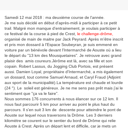
Samedi 12 mai 2018 : ma deuxième course de l'année.
Je me suis décidé en début d'après-midi à participer à ce petit
trail. Malgré mon manque d'entrainement, je voulais participer à
ce festival de la course à pied de Crest,
le challenge-drôme
,
organisé de main de maitre par Jack Peyrard. Après m'être inscrit
et pris mon dossard à l'Espace Soubeyran, je suis emmené en
voiture par un bénévole devant l'Intermarché de Aouste où a lieu
le départ du "13 km des Mousquetaires". Je retrouve avec grand
plaisir des amis coureurs.Jérôme est là, avec sa fille et son
copain. Robert Lassus, du Jogging Club Portois, est présent
aussi. Damien Loyal, propriétaire d'Intermarché, a mis également
un dossard, tout comme
Samuel Arnaud
, et Caryl Fraud (Adjoint
aux sport de la municipalité).La température est chaude et lourde
(24 °). Le soleil est généreux. Je ne me sens pas prêt mais j'ai le
sentiment que "ça va le faire".
Nous sommes 176 concurrents à nous élancer sur ce 12 km. Il
nous faut parcourir 5 km pour arriver au point le plus haut du
parcours. Il s'en suit 3 km de descente pour atteindre le pont de
Aouste sur lequel nous traversons la Drôme. Les 3 derniers
kilomètre se courent sur le sentier du bord de Drôme qui relie
Aouste à Crest. Après un départ lent et difficile, car je mets un