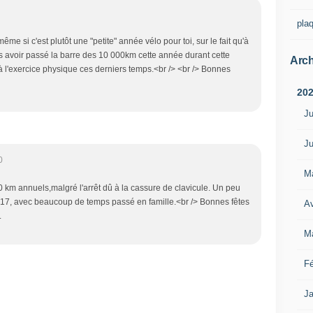
pla
ême si c'est plutôt une "petite" année vélo pour toi, sur le fait qu'à
s avoir passé la barre des 10 000km cette année durant cette
Arch
s à l'exercice physique ces derniers temps.<br /> <br /> Bonnes
20
Ju
Ju
0
M
0 km annuels,malgré l'arrêt dû à la cassure de clavicule. Un peu
17, avec beaucoup de temps passé en famille.<br /> Bonnes fêtes
Av
.
M
Fé
Ja