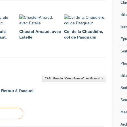
Chr
Bil
lien
ule
Chastel-Arnaud, avec
Col de la Chaudière,
aut.
Estelle
col de Pasqualin
Epr
Sor
Pho
Bil
CAP : Boucle "Crest-Aouste", et Mazorel
Sor
Retour à l'accueil
Sou
Mes
Arc