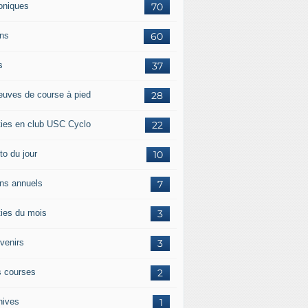
oniques
70
ans
60
s
37
euves de course à pied
28
ties en club USC Cyclo
22
to du jour
10
ans annuels
7
ties du mois
3
venirs
3
 courses
2
hives
1