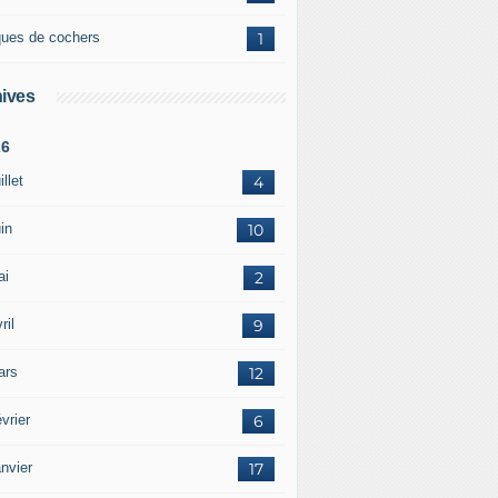
ques de cochers
1
ives
26
illet
4
in
10
ai
2
ril
9
ars
12
vrier
6
nvier
17