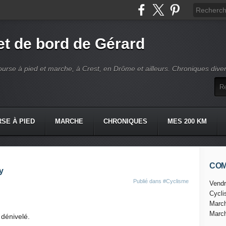
t de bord de Gérard
ourse à pied et marche, à Crest, en Drôme et ailleurs. Chroniques dive
SE À PIED
MARCHE
CHRONIQUES
MES 200 KM
CO
y
Publié dans
#Cyclisme
Vendr
Cycl
Marc
Marc
dénivelé.