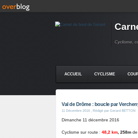
Carne
Cyclisme, c
ACCUEIL
CYCLISME
COUR
Val de Drôme : boucle par Verchen
11 Décembre 2016
, Rédigé par Gerard BETTON
Dimanche 11 décembre 2016
Cyclisme sur route :
48,2 km
, 258m
de 