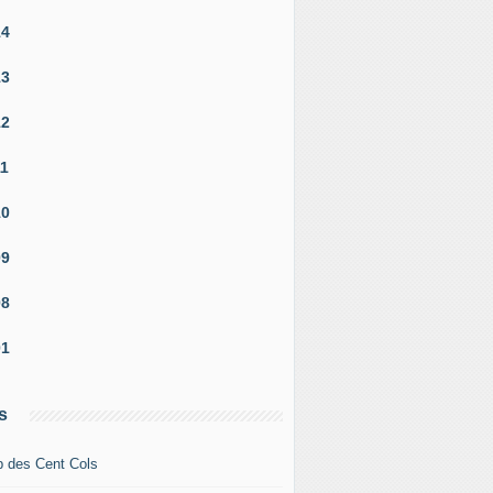
14
13
12
11
10
09
08
01
s
b des Cent Cols