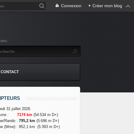
Connexion
+
Créer mon blog
rses.
CONTACT
MPTEURS
edi 31 juillet 2026
isme
:
7174 km
(54 534 m D+)
he/Rando
:
795,2 km
(5 696 m D+)
he (Mme)
:
952,1 km
(5 393 m D+)