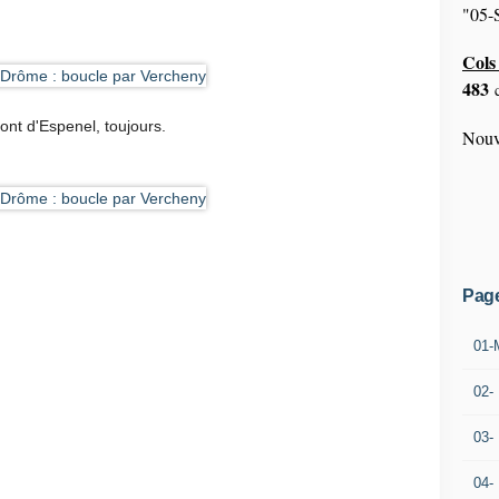
"05-S
Cols 
483
c
ont d'Espenel, toujours.
Nouv
Pag
01-
02-
03-
04-