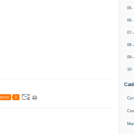
05- 
06-
07-
08-
09-
10-
Caté
epost
0
Cyc
Cou
Mar