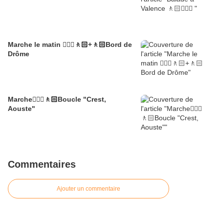
Marche le matin 🚶🏼‍♂️🚶🏻+🚶🏻Bord de
Drôme
Marche🚶🏼‍♂️🚶🏻Boucle "Crest,
Aouste"
Commentaires
Ajouter un commentaire