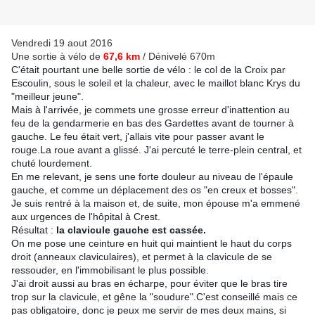
Vendredi 19 aout 2016
Une sortie à vélo de
67,6 km
/ Dénivelé 670m
C'était pourtant une belle sortie de vélo : le col de la Croix par
Escoulin, sous le soleil et la chaleur, avec le maillot blanc Krys du
"meilleur jeune".
Mais à l'arrivée, je commets une grosse erreur d'inattention au
feu de la gendarmerie en bas des Gardettes avant de tourner à
gauche. Le feu était vert, j'allais vite pour passer avant le
rouge.La roue avant a glissé. J'ai percuté le terre-plein central, et
chuté lourdement.
En me relevant, je sens une forte douleur au nive
au de l'épaule
gauche, et comme un déplacement des os "en creux et bosses".
Je suis rentré à la maison et, de suite, mon épouse m'a emmené
aux urgences de l'hôpital à Crest.
Résultat :
la clavicule gauche est cassée.
On me pose une ceinture en huit qui maintient le haut du corps
droit (anneaux claviculaires), et permet à la clavicule de se
ressouder, en l'immobilisant le plus possible.
J'ai droit aussi au bras en écharpe, pour éviter que le bras tire
trop sur la clavicule, et gêne la "soudure".
C'est conseillé mais ce
pas obligatoire, donc je peux me servir de mes deux mains, si