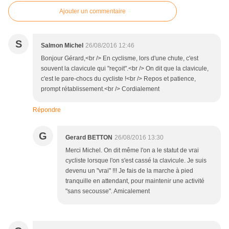
Ajouter un commentaire
S
Salmon Michel
26/08/2016 12:46
Bonjour Gérard,<br /> En cyclisme, lors d'une chute, c'est
souvent la clavicule qui "reçoit".<br /> On dit que la clavicule,
c'est le pare-chocs du cycliste !<br /> Repos et patience,
prompt rétablissement.<br /> Cordialement
Répondre
G
Gerard BETTON
26/08/2016 13:30
Merci Michel. On dit même l'on a le statut de vrai
cycliste lorsque l'on s'est cassé la clavicule. Je suis
devenu un "vrai" !!! Je fais de la marche à pied
tranquille en attendant, pour maintenir une activité
"sans secousse". Amicalement