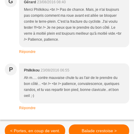
G
Gérard
23/08/2016 08:40
Merci Philkikou.<br /> Pas de chance. Mais, je n'ai toujours
pas compris comment ma roue avant est allée se bloquer
contre le terre-plein. C'est la fracture du cycliste. J'ai voulu
tester !!!<br /> Je ne peux que le prendre du bon côté. Le
verre à moitié plein est toujours meilleur qu'à moitié vide.<br
/> Patience, patience.
Répondre
P
Philkikou
23/08/2016 06:55
Ah m..... contre mauvaise chute tu as l'air de le prendre du
bon côté... <br /> <br /> patience, convalescence, quelques
randos, et tu vas repartir bon pied, bonne clavicule...et bon
oeil ;-)
Répondre
< Portes, en coup de vent.
Balade crestoise >