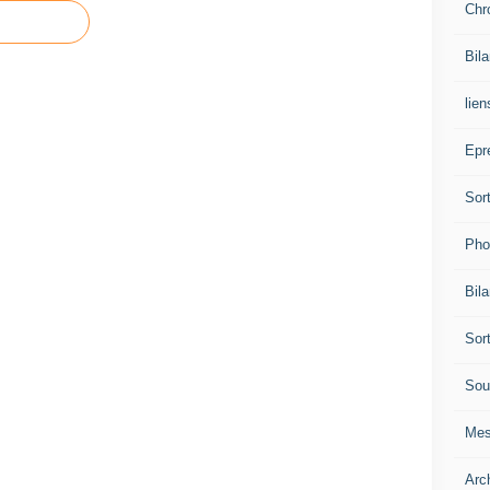
Chr
Bil
lien
Epr
Sor
Pho
Bil
Sor
Sou
Mes
Arc