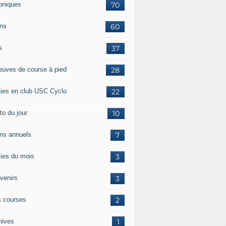
oniques
70
ans
60
s
37
euves de course à pied
28
ties en club USC Cyclo
22
to du jour
10
ans annuels
7
ties du mois
3
venirs
3
 courses
2
hives
1