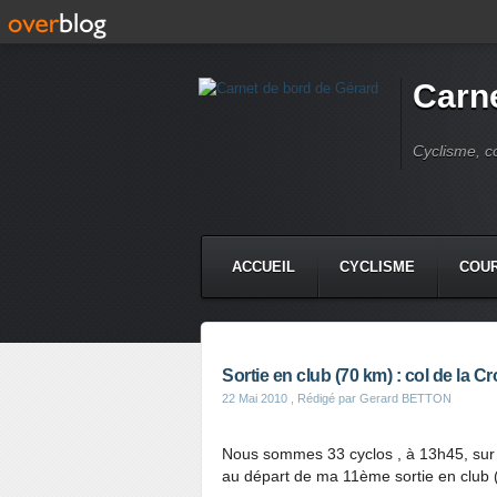
Carne
Cyclisme, c
ACCUEIL
CYCLISME
COUR
Sortie en club (70 km) : col de la Cr
22 Mai 2010
, Rédigé par Gerard BETTON
Nous sommes 33 cyclos , à 13h45, sur
au départ de ma 11ème sortie en club 