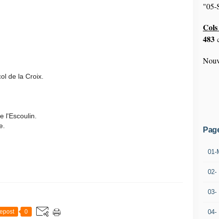
"05-S
Cols 
483
c
Nouv
ol de la Croix.
e l'Escoulin.
e.
Pag
01-
02-
03-
epost
0
04-