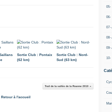
05- 
06-
07-
08-
09-
Saillans
Sortie Club : Pontaix
Sortie Club : Nord-
10-
ne
(62 km)
Sud (63 km)
Caté
Cyc
Trail de la vallée de la Roanne 2010
Cou
Retour à l'accueil
Mar