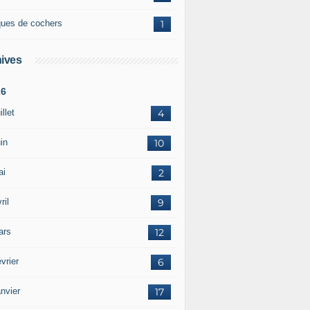
ques de cochers
1
ives
26
illet
4
in
10
ai
2
ril
9
ars
12
vrier
6
nvier
17