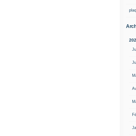
pla
Arch
20
Ju
Ju
M
Av
M
Fé
Ja