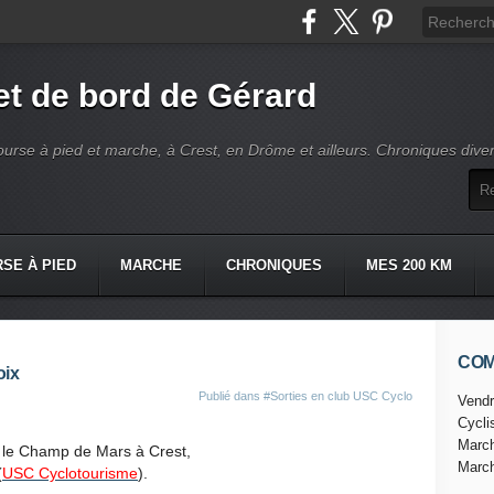
t de bord de Gérard
ourse à pied et marche, à Crest, en Drôme et ailleurs. Chroniques dive
SE À PIED
MARCHE
CHRONIQUES
MES 200 KM
CO
oix
Publié dans
#Sorties en club USC Cyclo
Vendr
Cycl
Marc
 le Champ de Mars à Crest,
Marc
(
USC Cyclotourisme
).