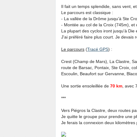
Il fait un temps splendide, sans vent, e
Le parcours est classique :
- La vallée de la Drôme jusqu'à Ste Croi
- Montée au col de la Croix (745m), et
La plupart des cyclos iront jusqu'à Die 
J'ai préféré faire plus court. Je devais r
Le parcours
(
Tracé GPS
) :
Crest (Champ de Mars), La Clastre, Sai
route de Barsac, Pontaix, Ste Croix, col
Escoulin, Beaufort sur Gervanne, Blaco
Une sortie ensoleillée de
70 km
, avec 
***
Vers Piégros la Clastre, deux routes par
Je quitte le groupe pour prendre une ph
Je ferais la connexion deux kilomètres p