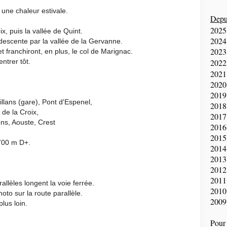
t une chaleur estivale.
Depui
2025
x, puis la vallée de Quint.
2024
 descente par la vallée de la Gervanne.
2023
et franchiront, en plus, le col de Marignac.
entrer tôt.
2022
2021
2020
2019
llans (gare), Pont d'Espenel,
2018
 de la Croix,
2017
ns, Aouste, Crest
2016
2015
700 m D+.
2014
2013
2012
2011
allèles longent la voie ferrée.
2010
oto sur la route parallèle.
2009
lus loin.
Pour 