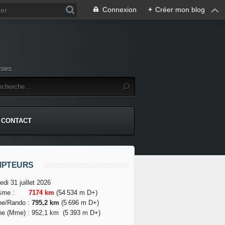
Connexion
+
Créer mon blog
rses.
CONTACT
MPTEURS
edi 31 juillet 2026
isme
:
7174 km
(54 534 m D+)
he/Rando
:
795,2 km
(5 696 m D+)
he (Mme)
:
952,1 km
(5 393 m D+)