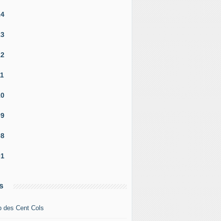
14
13
12
11
10
09
08
01
s
b des Cent Cols