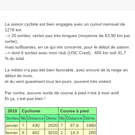
La saison cycliste est bien engagée avec un cumul mensuel de
1278 km.
--> 20 sorties, certes pas très longues (moyenne de 63,90 km par
sortie),
mais suffisantes, en ce qui me concerne, pour le début de saison.
--> dont 6 sorties avec mon club (USC Crest) : 405 km soit 31,7
% du total.
La météo n'a pas été bien favorable, avec encore de la neige en
début de mois,
et du vent quasiment tous les jours, souvent très violent.
Par contre, aucune sortie de course à pied n'est à mon actif.
Et ça, c'est pas bien !
2010
Cyclisme
Course à pied
Sorties
Nb
Distance
Déniv.
Nb
Distance
Déniv.
janvier
7
430
2920
7
87,6
1880
fevrier
6
402
3010
1
14,3
260