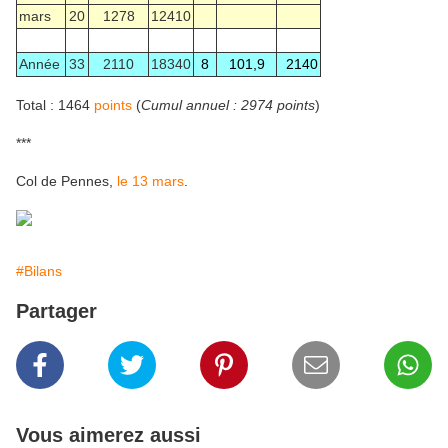
mars
20
1278
12410
Année
33
2110
18340
8
101,9
2140
Total : 1464
points
(
Cumul annuel : 2974 points
)
***
Col de Pennes,
le 13 mars
.
#Bilans
Partager
Vous aimerez aussi