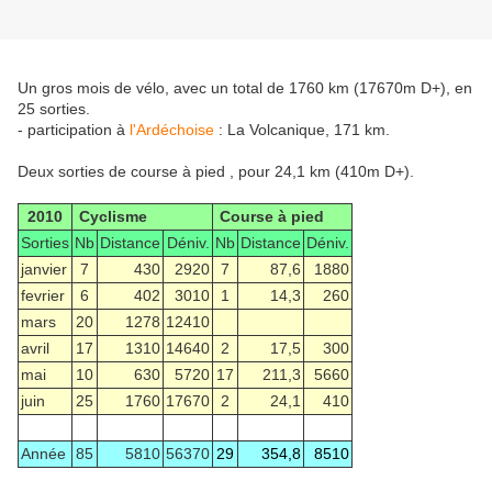
Un gros mois de vélo, avec un total de 1760 km (17670m D+), en
25 sorties.
- participation à
l'Ardéchoise
: La Volcanique, 171 km.
Deux sorties de course à pied , pour 24,1 km (410m D+).
2010
Cyclisme
Course à pied
Sorties
Nb
Distance
Déniv.
Nb
Distance
Déniv.
janvier
7
430
2920
7
87,6
1880
fevrier
6
402
3010
1
14,3
260
mars
20
1278
12410
avril
17
1310
14640
2
17,5
300
mai
10
630
5720
17
211,3
5660
juin
25
1760
17670
2
24,1
410
Année
85
5810
56370
29
354,8
8510