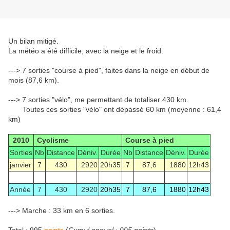
Un bilan mitigé.
La météo a été difficile, avec la neige et le froid.
---> 7 sorties "course à pied", faites dans la neige en début de
mois (87,6 km).
---> 7 sorties "vélo", me permettant de totaliser 430 km.
Toutes ces sorties "vélo" ont dépassé 60 km (moyenne : 61,4
km)
2010
Cyclisme
Course à pied
Sorties
Nb
Distance
Déniv.
Durée
Nb
Distance
Déniv.
Durée
janvier
7
430
2920
20h35
7
87,6
1880
12h43
Année
7
430
2920
20h35
7
87,6
1880
12h43
---> Marche : 33 km en 6 sorties.