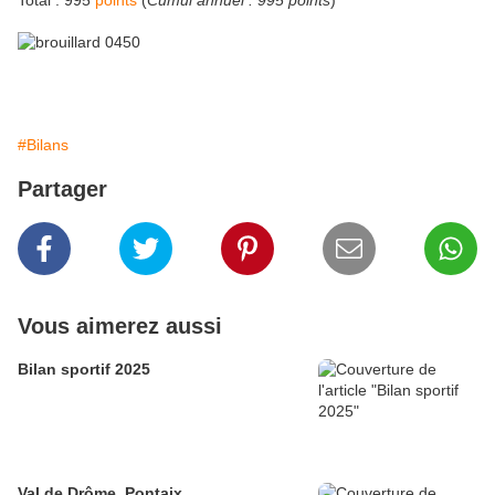
Total : 995
points
(
Cumul annuel : 995 points
)
#Bilans
Partager
Vous aimerez aussi
Bilan sportif 2025
Val de Drôme, Pontaix