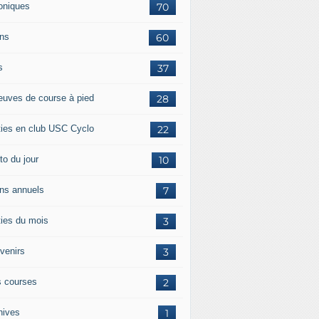
oniques
70
ans
60
s
37
euves de course à pied
28
ties en club USC Cyclo
22
to du jour
10
ans annuels
7
ties du mois
3
venirs
3
 courses
2
hives
1