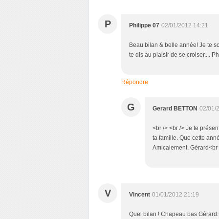
P
Philippe 07
02/01/2012 14:21
Beau bilan & belle année! Je te so
te dis au plaisir de se croiser.... P
Répondre
G
Gerard BETTON
02/01/
<br /> <br /> Je te prése
ta famille. Que cette anné
Amicalement. Gérard<br />
V
Vincent
01/01/2012 21:19
Quel bilan ! Chapeau bas Gérard.<