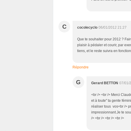
C
cocolecyclo
06/01/2012 21:27
Que te souhaiter pour 2012 ? Fair
plaisir à pédaler et courir, par ex
tiens, et le reste suivra en foncti
Répondre
G
Gerard BETTON
07/01/
<br /> <br /> Merci Claud
et à toute" ta gente fém
réaliser tous vos<br /> p
impressionnant.Je te souh
/> <br /> <br /> <br />