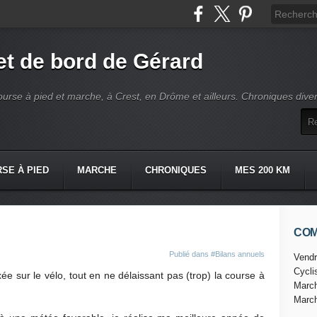
t de bord de Gérard
ourse à pied et marche, à Crest, en Drôme et ailleurs. Chroniques dive
SE À PIED
MARCHE
CHRONIQUES
MES 200 KM
CO
Publié dans
#Bilans annuels
Vendr
Cycl
 sur le vélo, tout en ne délaissant pas (trop) la course à
Marc
Marc