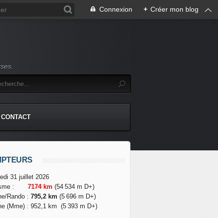
Connexion
+
Créer mon blog
rses.
CONTACT
MPTEURS
edi 31 juillet 2026
isme
:
7174 km
(54 534 m D+)
he/Rando
:
795,2 km
(5 696 m D+)
he (Mme)
:
952,1 km
(5 393 m D+)