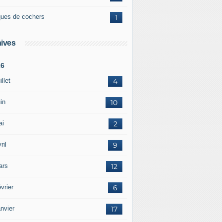
ques de cochers
1
ives
26
illet
4
in
10
ai
2
ril
9
ars
12
vrier
6
nvier
17