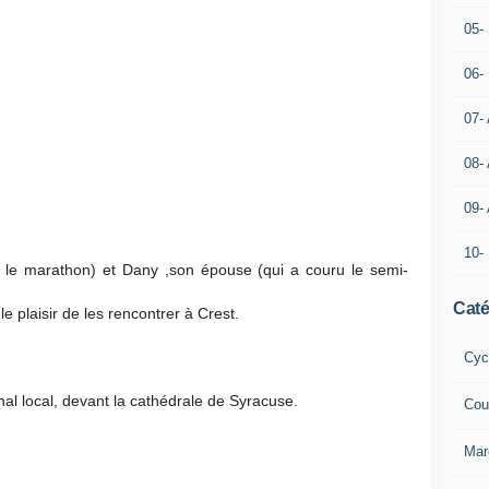
05- 
06-
07-
08-
09-
10-
 le marathon) et Dany ,son épouse (qui a couru le semi-
Caté
le plaisir de les rencontrer à Crest.
Cyc
rnal local, devant la cathédrale de Syracuse.
Cou
Mar