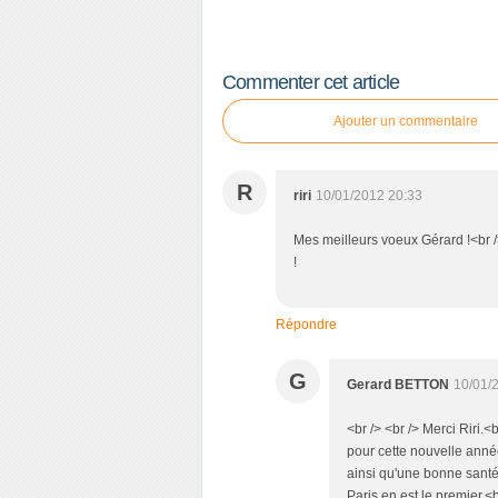
Commenter cet article
Ajouter un commentaire
R
riri
10/01/2012 20:33
Mes meilleurs voeux Gérard !<br /
!
Répondre
G
Gerard BETTON
10/01/
<br /> <br /> Merci Riri.
pour cette nouvelle anné
ainsi qu'une bonne santé 
Paris en est le premier.<b