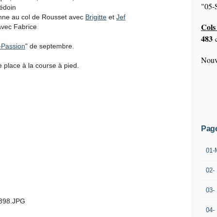
"05-S
édoin
nne au col de Rousset avec
Brigitte
et
Jef
Cols 
avec Fabrice
483
c
-Passion
" de septembre.
Nouv
e place à la course à pied.
Pag
01-
02-
03-
04-