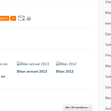
Chr
Bil
epost
0
lien
Epr
Sor
Pho
Bil
Bilan annuel 2013
Bilan 2012
n en
Sor
Sou
Mes
Mes 38 marathons
Arc