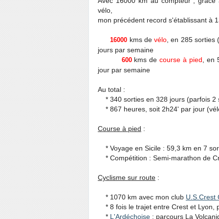
Avec 16000 km au compteur , grâce à
vélo,
mon précédent record s'établissant à
kms de
vélo
, en 285 sorties
16000
jours par semaine
kms de
course à pied
, en 
600
jour par semaine
Au total :
* 340 sorties en 328 jours (parfois 2 s
* 867 heures, soit 2h24' par jour (vél
Course à pied
:
* Voyage en Sicile : 59,3 km en 7 sor
* Compétition : Semi-marathon de Cr
Cyclisme sur route
:
* 1070 km avec mon club
U.S.Crest 
* 8 fois le trajet entre Crest et Lyon
*
L'Ardéchoise
: parcours La Volcan