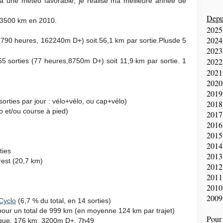
 une météo favorable, je réalise ma meilleure année de
Depui
 13500 km en 2010.
2025
2024
 (790 heures, 162240m D+) soit.56,1 km par sortie.Plusde 5
2023
2022
55 sorties (77 heures,8750m D+) soit 11,9 km par sortie. 1
2021
2020
2019
orties par jour : vélo+vélo, ou cap+vélo)
2018
o et/ou course à pied)
2017
2016
2015
2014
ties
2013
est (20,7 km)
2012
2011
2010
2009
Cyclo
(6,7 % du total, en 14 sorties)
, pour un total de 999 km (en moyenne 124 km par trajet)
Pour 
ique, 176 km, 3200m D+, 7h49