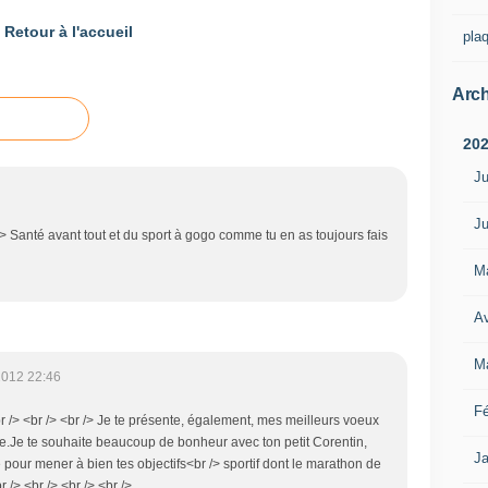
Retour à l'accueil
pla
Arch
20
Ju
Ju
> Santé avant tout et du sport à gogo comme tu en as toujours fais
M
Av
M
2012 22:46
Fé
<br /> <br /> <br /> Je te présente, également, mes meilleurs voeux
e.Je te souhaite beaucoup de bonheur avec ton petit Corentin,
Ja
pour mener à bien tes objectifs<br /> sportif dont le marathon de
r /> <br /> <br /> <br />