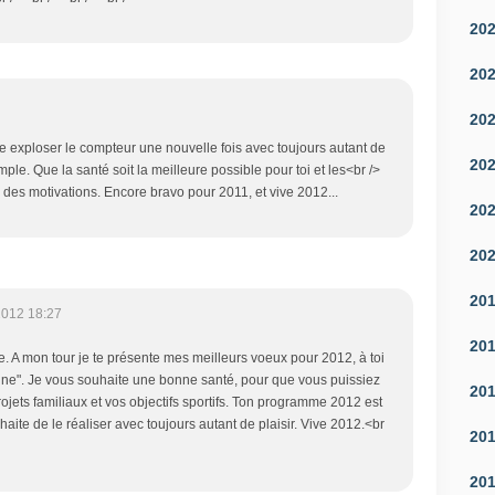
20
20
20
e exploser le compteur une nouvelle fois avec toujours autant de
20
emple. Que la santé soit la meilleure possible pour toi et les<br />
on des motivations. Encore bravo pour 2011, et vive 2012...
20
20
20
2012 18:27
20
e. A mon tour je te présente mes meilleurs voeux pour 2012, à toi
inine". Je vous souhaite une bonne santé, pour que vous puissiez
20
rojets familiaux et vos objectifs sportifs. Ton programme 2012 est
aite de le réaliser avec toujours autant de plaisir. Vive 2012.<br
20
20