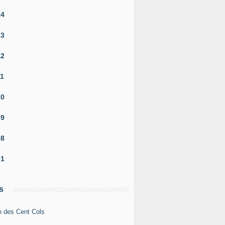
14
13
12
11
10
09
08
01
s
b des Cent Cols