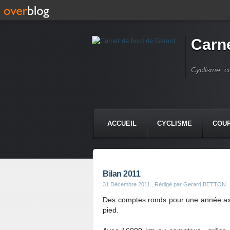
Carne
Cyclisme, c
ACCUEIL
CYCLISME
COUR
Bilan 2011
31 Décembre 2011
, Rédigé par Gerard BETTON
Des comptes ronds pour une année axée
pied.