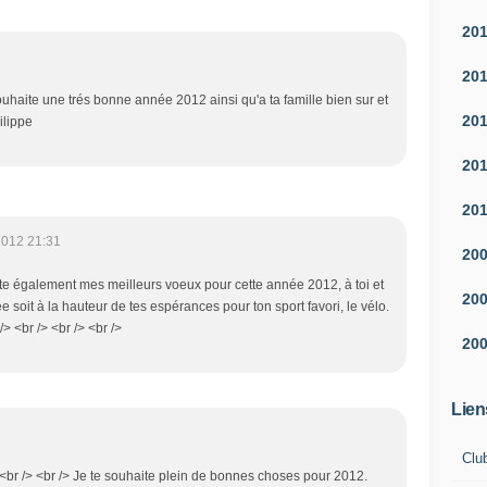
20
20
uhaite une trés bonne année 2012 ainsi qu'a ta famille bien sur et
20
hilippe
20
20
2012 21:31
20
nte également mes meilleurs voeux pour cette année 2012, à toi et
20
e soit à la hauteur de tes espérances pour ton sport favori, le vélo.
 <br /> <br /> <br />
20
Lien
Clu
br /> <br /> Je te souhaite plein de bonnes choses pour 2012.