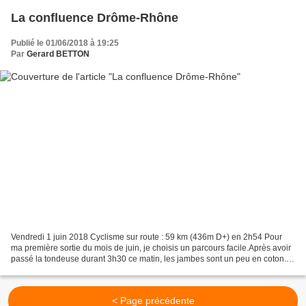
La confluence Drôme-Rhône
Publié le 01/06/2018 à 19:25
Par
Gerard BETTON
Vendredi 1 juin 2018 Cyclisme sur route : 59 km (436m D+) en 2h54 Pour
ma première sortie du mois de juin, je choisis un parcours facile.Après avoir
passé la tondeuse durant 3h30 ce matin, les jambes sont un peu en coton. Il
fait un vrai beau temps, chaud...
< Page précédente