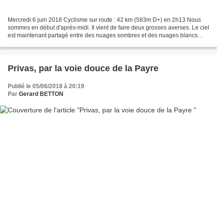
Mercredi 6 juin 2018 Cyclisme sur route : 42 km (583m D+) en 2h13 Nous
sommes en début d'après-midi. Il vient de faire deux grosses averses. Le ciel
est maintenant partagé entre des nuages sombres et des nuages blancs
laissant apparaitre un peu de ciel...
Privas, par la voie douce de la Payre
Publié le 05/06/2018 à 20:19
Par
Gerard BETTON