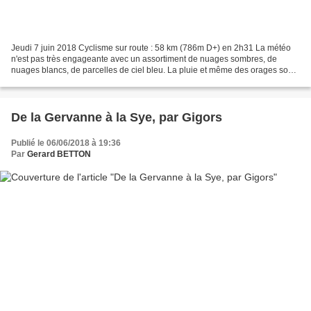
Jeudi 7 juin 2018 Cyclisme sur route : 58 km (786m D+) en 2h31 La météo
n'est pas très engageante avec un assortiment de nuages sombres, de
nuages blancs, de parcelles de ciel bleu. La pluie et même des orages sont
annoncés pour cet après-midi. Je pars...
De la Gervanne à la Sye, par Gigors
Publié le 06/06/2018 à 19:36
Par
Gerard BETTON