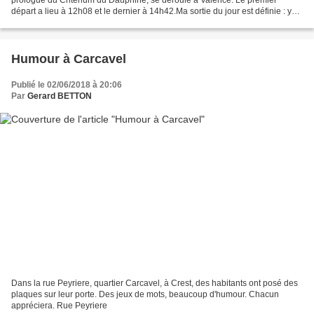
départ a lieu à 12h08 et le dernier à 14h42.Ma sortie du jour est définie : y
assister. Pour m'y rendre, je prévois...
Humour à Carcavel
Publié le 02/06/2018 à 20:06
Par
Gerard BETTON
Dans la rue Peyriere, quartier Carcavel, à Crest, des habitants ont posé des
plaques sur leur porte. Des jeux de mots, beaucoup d'humour. Chacun
appréciera. Rue Peyriere