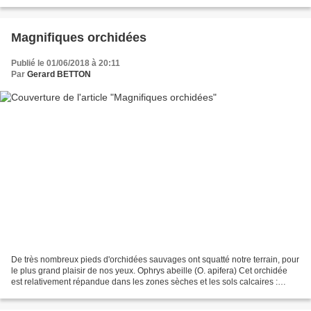
sud de Crest par le col de Lunel...
Magnifiques orchidées
Publié le 01/06/2018 à 20:11
Par
Gerard BETTON
De très nombreux pieds d'orchidées sauvages ont squatté notre terrain, pour
le plus grand plaisir de nos yeux. Ophrys abeille (O. apifera) Cet orchidée
est relativement répandue dans les zones sèches et les sols calcaires :
friches, jardins, pelouses...