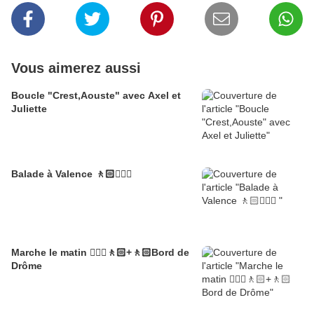
Vous aimerez aussi
Boucle "Crest,Aouste" avec Axel et
Juliette
Balade à Valence 🚶🏻🚶🏼‍♂️
Marche le matin 🚶🏼‍♂️🚶🏻+🚶🏻Bord de
Drôme