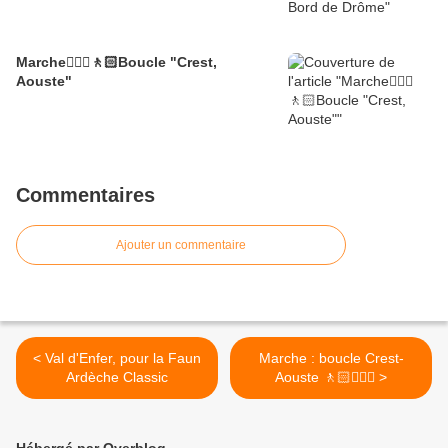
Marche🚶🏼‍♂️🚶🏻Boucle "Crest,
Aouste"
Commentaires
Ajouter un commentaire
< Val d'Enfer, pour la Faun
Marche : boucle Crest-
Ardèche Classic
Aouste 🚶🏻🚶🏼‍♂️ >