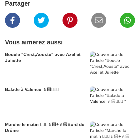
Partager
Vous aimerez aussi
Boucle "Crest,Aouste" avec Axel et
Juliette
Balade à Valence 🚶🏻🚶🏼‍♂️
Marche le matin 🚶🏼‍♂️🚶🏻+🚶🏻Bord de
Drôme