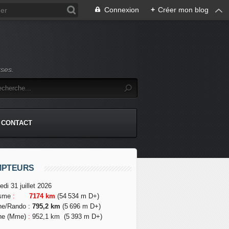
Connexion
+
Créer mon blog
rses.
CONTACT
MPTEURS
edi 31 juillet 2026
isme
:
7174 km
(54 534 m D+)
he/Rando
:
795,2 km
(5 696 m D+)
he (Mme)
:
952,1 km
(5 393 m D+)