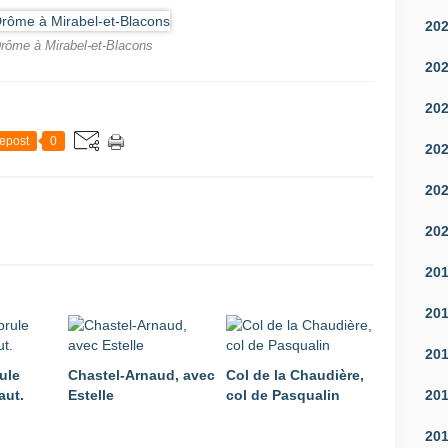
20
rôme à Mirabel-et-Blacons
20
20
epost
0
20
20
20
20
20
20
ule
Chastel-Arnaud, avec
Col de la Chaudière,
aut.
Estelle
col de Pasqualin
20
20