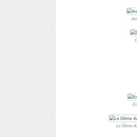
Arr
D
En
Le Dôme du