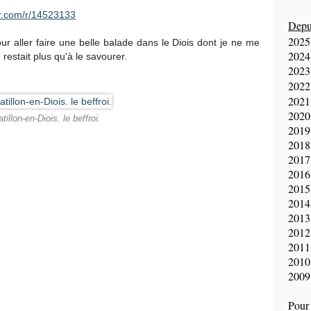
r.com/r/14523133
Depui
2025
pour aller faire une belle balade dans le Diois dont je ne me
2024
 restait plus qu'à le savourer.
2023
2022
2021
2020
tillon-en-Diois. le beffroi.
2019
2018
2017
2016
2015
2014
2013
2012
2011
2010
2009
Pour 