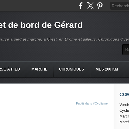
t de bord de Gérard
ourse à pied et marche, à Crest, en Drôme et ailleurs. Chroniques dive
SE À PIED
MARCHE
CHRONIQUES
MES 200 KM
CO
Publié dans
#Cyclisme
Vendr
Cycl
Marc
Marc