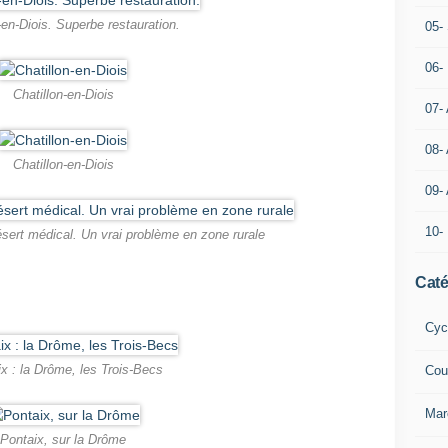
-en-Diois. Superbe restauration.
05- 
06-
Chatillon-en-Diois
07-
08-
Chatillon-en-Diois
09-
10-
ésert médical. Un vrai problème en zone rurale
Caté
Cyc
x : la Drôme, les Trois-Becs
Cou
Mar
Pontaix, sur la Drôme