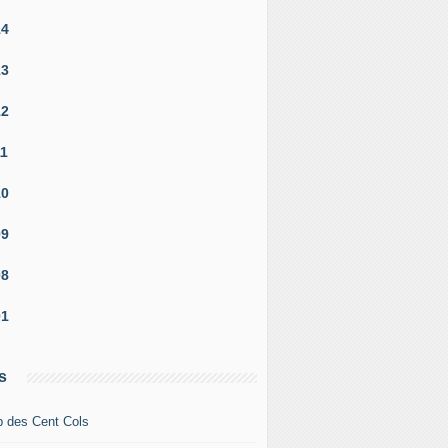
14
13
12
11
10
09
08
01
s
b des Cent Cols