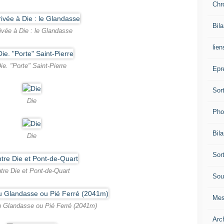
Chr
Bil
ivée à Die : le Glandasse
lien
ie. "Porte" Saint-Pierre
Epr
Sor
Die
Pho
Bil
Die
Sor
tre Die et Pont-de-Quart
Sou
Mes
 Glandasse ou Pié Ferré (2041m)
Arc