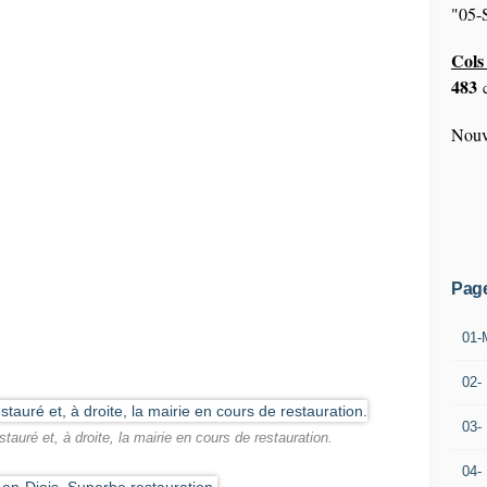
"05-S
Cols 
483
c
Nouv
Pag
01-
02-
03-
estauré et, à droite, la mairie en cours de restauration.
04-