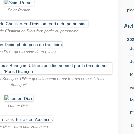
pla
Saint-Roman
Arch
 Chatillon-en-Diois font partie du patrimoine.
20
Ju
en-Diois (photo prise de trop loin)
Ju
M
 Briançon. Utilisé quotidiennement par le train de nuit "Paris-
Briançon"
Av
M
Luc-en-Diois
Fé
Ja
n-Diois, terre des Voconces