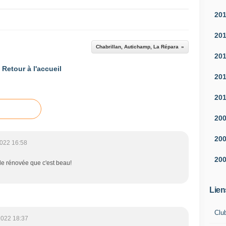
20
20
Chabrillan, Autichamp, La Répara
20
Retour à l'accueil
20
20
20
20
022 16:58
20
ade rénovée que c'est beau!
Lien
Clu
2022 18:37