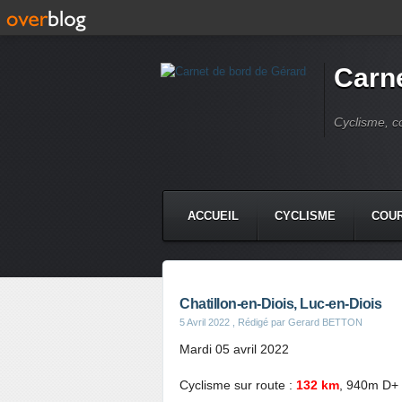
Carne
Cyclisme, c
ACCUEIL
CYCLISME
COUR
Chatillon-en-Diois, Luc-en-Diois
5 Avril 2022
, Rédigé par Gerard BETTON
Mardi 05 avril 2022
Cyclisme sur route :
132 km
, 940m D+