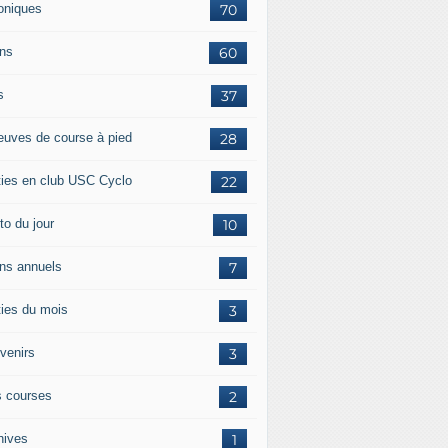
oniques
70
ans
60
s
37
euves de course à pied
28
ties en club USC Cyclo
22
to du jour
10
ans annuels
7
ties du mois
3
venirs
3
 courses
2
hives
1