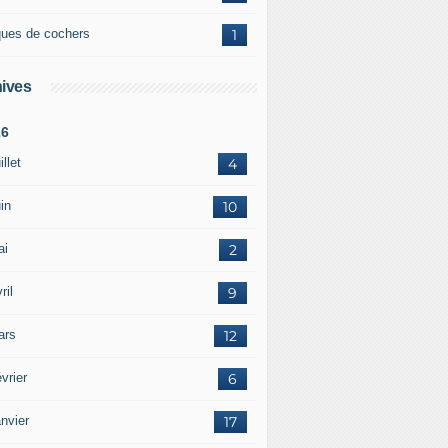
ques de cochers
1
ives
26
illet
4
in
10
ai
2
ril
9
ars
12
vrier
6
nvier
17