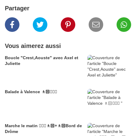
Partager
Vous aimerez aussi
Boucle "Crest,Aouste" avec Axel et
Juliette
Balade à Valence 🚶🏻🚶🏼‍♂️
Marche le matin 🚶🏼‍♂️🚶🏻+🚶🏻Bord de
Drôme