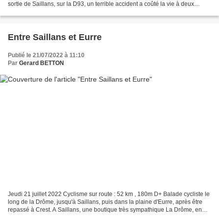
sortie de Saillans, sur la D93, un terrible accident a coûté la vie à deux
adolescents du village....
Entre Saillans et Eurre
Publié le 21/07/2022 à 11:10
Par
Gerard BETTON
Jeudi 21 juillet 2022 Cyclisme sur route : 52 km , 180m D+ Balade cycliste le
long de la Drôme, jusqu'à Saillans, puis dans la plaine d'Eurre, après être
repassé à Crest. A Saillans, une boutique très sympathique La Drôme, en
aval de Saillans, est en...