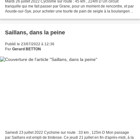
Mardi 26 juillet 2022 Cyclisme sur route : 45 km , 224m D Un circuit
tranquille qui me fait passer par Grane, pour un moment de rencontre, et par
Aouste-sur-Sye, pour acheter une tourte de pain de seigle à la boulangerie
artisanale " Le Pain de Beaufort". Jour...
Saillans, dans la peine
Publié le 23/07/2022 à 12:36
Par
Gerard BETTON
Samedi 23 juillet 2022 Cyclisme sur route : 33 km , 125m D Mon passage
par Saillans est empli de tristesse. Ce jeudi 21 juillet en fin d'après-midi, à la