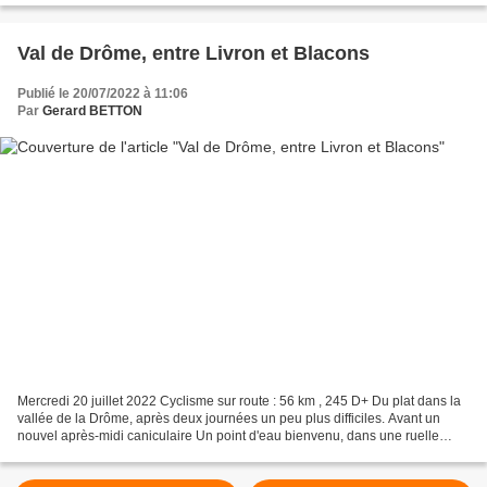
Val de Drôme, entre Livron et Blacons
Publié le 20/07/2022 à 11:06
Par
Gerard BETTON
Mercredi 20 juillet 2022 Cyclisme sur route : 56 km , 245 D+ Du plat dans la
vallée de la Drôme, après deux journées un peu plus difficiles. Avant un
nouvel après-midi caniculaire Un point d'eau bienvenu, dans une ruelle
d'Aouste-sur-Sye La Drôme à Piegros-la-Clastre Sur...