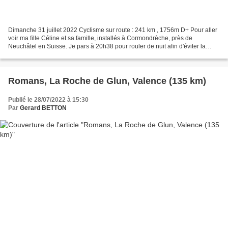
Dimanche 31 juillet 2022 Cyclisme sur route : 241 km , 1756m D+ Pour aller
voir ma fille Céline et sa famille, installés à Cormondrèche, près de
Neuchâtel en Suisse. Je pars à 20h38 pour rouler de nuit afin d'éviter la
chaleur. Une belle expérience. J'ai...
Romans, La Roche de Glun, Valence (135 km)
Publié le 28/07/2022 à 15:30
Par
Gerard BETTON