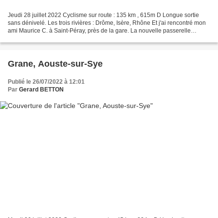
Jeudi 28 juillet 2022 Cyclisme sur route : 135 km , 615m D Longue sortie
sans dénivelé. Les trois rivières : Drôme, Isère, Rhône Et j'ai rencontré mon
ami Maurice C. à Saint-Péray, près de la gare. La nouvelle passerelle
"vélo/piétons", sur le barrage...
Grane, Aouste-sur-Sye
Publié le 26/07/2022 à 12:01
Par
Gerard BETTON