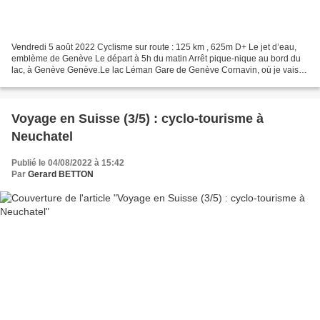
Vendredi 5 août 2022 Cyclisme sur route : 125 km , 625m D+ Le jet d’eau,
emblème de Genève Le départ à 5h du matin Arrêt pique-nique au bord du
lac, à Genève Genève.Le lac Léman Gare de Genève Cornavin, où je vais
prendre un TER qui me transportera jusqu'à...
Voyage en Suisse (3/5) : cyclo-tourisme à
Neuchatel
Publié le 04/08/2022 à 15:42
Par
Gerard BETTON