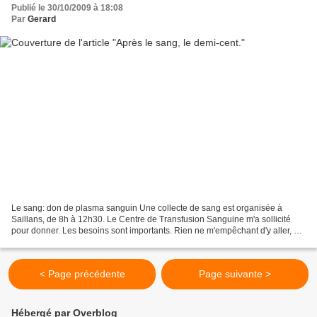
Publié le 30/10/2009 à 18:08
Par
Gerard
Le sang: don de plasma sanguin Une collecte de sang est organisée à
Saillans, de 8h à 12h30. Le Centre de Transfusion Sanguine m'a sollicité
pour donner. Les besoins sont importants. Rien ne m'empêchant d'y aller, ni
la santé, ni mon emploi du temps,...
< Page précédente
Page suivante >
Hébergé par Overblog