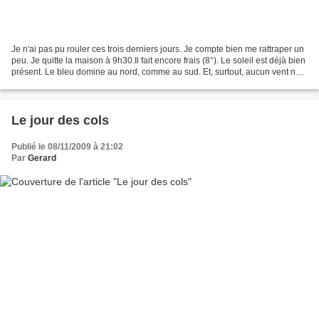
Je n'ai pas pu rouler ces trois derniers jours. Je compte bien me rattraper un
peu. Je quitte la maison à 9h30.Il fait encore frais (8°). Le soleil est déjà bien
présent. Le bleu domine au nord, comme au sud. Et, surtout, aucun vent ne
souffle. La journée...
Le jour des cols
Publié le 08/11/2009 à 21:02
Par
Gerard