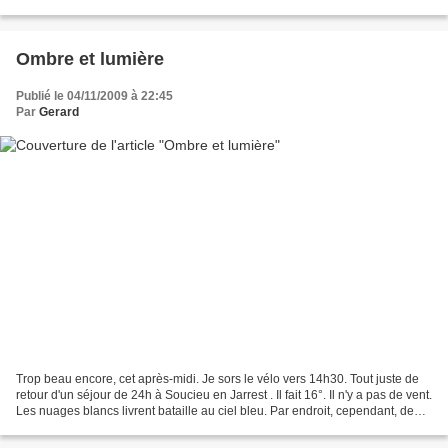
Vercors. C'est donc vers la vallée...
Ombre et lumière
Publié le 04/11/2009 à 22:45
Par
Gerard
Trop beau encore, cet après-midi. Je sors le vélo vers 14h30. Tout juste de
retour d'un séjour de 24h à Soucieu en Jarrest . Il fait 16°. Il n'y a pas de vent.
Les nuages blancs livrent bataille au ciel bleu. Par endroit, cependant, de
gros nuages noirs...