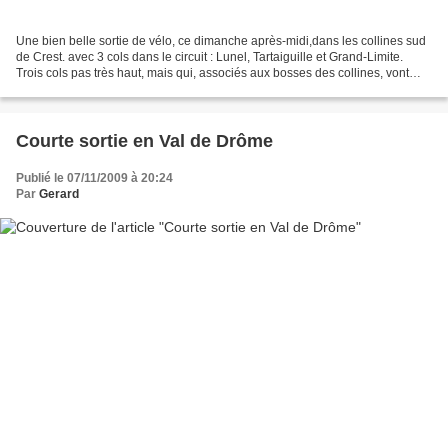
Une bien belle sortie de vélo, ce dimanche après-midi,dans les collines sud
de Crest. avec 3 cols dans le circuit : Lunel, Tartaiguille et Grand-Limite.
Trois cols pas très haut, mais qui, associés aux bosses des collines, vont
faire du D+. Je pars rouler...
Courte sortie en Val de Drôme
Publié le 07/11/2009 à 20:24
Par
Gerard