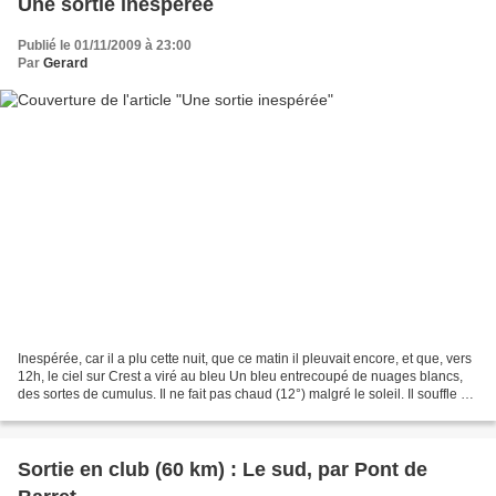
Une sortie inespérée
Publié le 01/11/2009 à 23:00
Par
Gerard
Inespérée, car il a plu cette nuit, que ce matin il pleuvait encore, et que, vers
12h, le ciel sur Crest a viré au bleu Un bleu entrecoupé de nuages blancs,
des sortes de cumulus. Il ne fait pas chaud (12°) malgré le soleil. Il souffle un
léger vent du...
Sortie en club (60 km) : Le sud, par Pont de