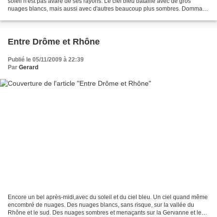
soleil n'est pas avare de ses rayons. Le ciel bleu bataille avec de gros
nuages blancs, mais aussi avec d'autres beaucoup plus sombres. Dommage
que le vent du nord se soit également...
Entre Drôme et Rhône
Publié le 05/11/2009 à 22:39
Par
Gerard
Encore un bel après-midi,avec du soleil et du ciel bleu. Un ciel quand même
encombré de nuages. Des nuages blancs, sans risque, sur la vallée du
Rhône et le sud. Des nuages sombres et menaçants sur la Gervanne et le