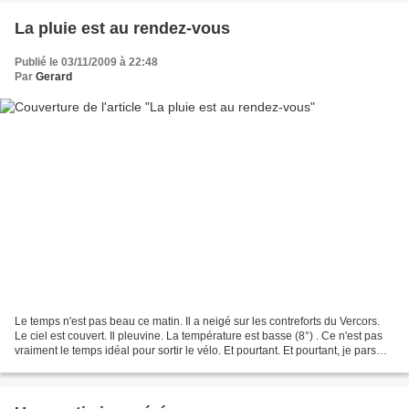
La pluie est au rendez-vous
Publié le 03/11/2009 à 22:48
Par
Gerard
Le temps n'est pas beau ce matin. Il a neigé sur les contreforts du Vercors.
Le ciel est couvert. Il pleuvine. La température est basse (8°) . Ce n'est pas
vraiment le temps idéal pour sortir le vélo. Et pourtant. Et pourtant, je pars
rouler vers 9h30....