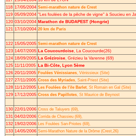
118
17/05/2004
Semi-marathon nature de Crest
119
05/09/2004
"Les foulées de la pêche de vigne" à Soucieu en Ja
120
03/10/2004
Marathon de BUDAPEST (Hongrie)
121
17/10/2004
20 km de Paris
122
15/05/2005
Semi-marathon nature de Crest
123
14/07/2005
La Coucourdoise
, La Coucourde(26)
124
18/09/2005
La Gréziroise
, Grézieu la Varenne (69)
125
11/11/2005
La Bi-Côte, Lyon 5ème
126
20/11/2005
Foulées Vénissianes
, Vénissieux
(Site)
127
27/11/2005
Cross des Myriades
, Saint-Priest
(Site)
128
11/12/2005
Les Foulées de l'ile Barlet
, St Romain en Gal
(Site)
129
17/12/2005
Cross des Papillotes
, St Maurice de Beynost
130
22/01/2006
Cross de Taluyers (69),
131
04/02/2006
Corrida de Chassieu (69),
132
19/02/2006
Les Foulées San-Priotes (69),
133
14/05/2006
Semi-Marathon Nature de la Drôme (Crest,26)