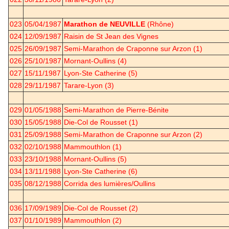
023
05/04/1987
Marathon de NEUVILLE
(Rhône)
024
12/09/1987
Raisin de St Jean des Vignes
025
26/09/1987
Semi-Marathon de Craponne sur Arzon (1)
026
25/10/1987
Mornant-Oullins (4)
027
15/11/1987
Lyon-Ste Catherine (5)
028
29/11/1987
Tarare-Lyon (3)
029
01/05/1988
Semi-Marathon de Pierre-Bénite
030
15/05/1988
Die-Col de Rousset (1)
031
25/09/1988
Semi-Marathon de Craponne sur Arzon (2)
032
02/10/1988
Mammouthlon (1)
033
23/10/1988
Mornant-Oullins (5)
034
13/11/1988
Lyon-Ste Catherine (6)
035
08/12/1988
Corrida des lumières/Oullins
036
17/09/1989
Die-Col de Rousset (2)
037
01/10/1989
Mammouthlon (2)