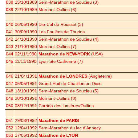
038
15/10/1989
Semi-Marathon de Soucieu (3)
039
22/10/1989
Mornant-Oullins (6)
040
06/05/1990
Die-Col de Rousset (3)
041
30/09/1990
Les Foulées de Thurins
042
14/10/1990
Semi-Marathon de Soucieu (4)
043
21/10/1990
Mornant-Oullins (7)
044
02/11/1990
Marathon de NEW-YORK
(USA)
045
11/11/1990
Lyon-Ste Catherine (7)
046
21/04/1991
Marathon de LONDRES
(Angleterre)
047
05/05/1991
Grand-Huit de Chatillon en Diois
048
13/10/1991
Semi-Marathon de Soucieu (5)
049
20/10/1991
Mornant-Oullins (8)
050
08/12/1991
Corrida des lumières/Oullins
051
29/03/1992
Marathon de PARIS
052
12/04/1992
Semi-Marathon du lac d'Annecy
053
17/05/1992
Marathon de LYON