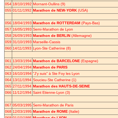
054
18/10/1992
Mornant-Oullins (9)
055
01/11/1992
Marathon de NEW-YORK
(USA)
056
18/04/1993
Marathon de ROTTERDAM
(Pays-Bas)
057
16/05/1993
Semi-Marathon de Lyon
058
26/09/1993
Marathon de BERLIN
(Allemagne)
059
31/10/1993
Marseille-Cassis
060
14/11/1993
Lyon-Ste Catherine (8)
061
13/03/1994
Marathon de BARCELONE
(Espagne)
062
24/04/1994
Marathon de PARIS
063
16/10/1994
"J'y suis" à Ste Foy les Lyon
064
13/11/1994
Soucieu-Ste Catherine (1)
065
27/11/1994
Marathon des HAUTS-DE-SEINE
066
11/12/1994
Saint Etienne-Lyon (3)
067
05/03/1995
Semi-Marathon de Paris
068
12/03/1995
Marathon de ROME
(Italie)
069
01/10/1995
Marathon de LYON