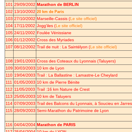
101
29/09/2002
Marathon de BERLIN
102
13/10/2002
20 km de Paris
103
27/10/2002
Marseille-Cassis (
Le site officiel)
104
17/11/2002
Jogg'iles (
Le site officiel)
105
24/11/2002
Foulée Vénissiane
106
01/12/2002
Cross des Myriades
107
08/12/2002
Trail de nuit : La Saintélyon (
Le site officiel)
108
19/01/2003
Cross des Coteaux du Lyonnais (Taluyers)
109
30/03/2003
10 km de Lyon
110
19/04/2003
Trail : La Ballastine : Lamastre-Le Cheylard
111
01/05/2003
10 km de Pierre Bénite
112
11/05/2003
Trail :16 km Nature de Crest
113
25/05/2003
10 km de Taluyers
114
07/09/2003
Trail des Balcons du Lyonnais, à Soucieu en Jarres
115
28/09/2003
Semi-Marathon du Patrimoine de Lyon
116
04/04/2004
Marathon de PARIS
117
25/04/2004
10 km de LYON