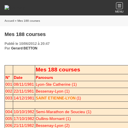
MENU
Accueil
» Mes 188 courses
Mes 188 courses
Publié le 10/06/2012 à 20:47
Par
Gerard BETTON
Mes 188 courses
N°
Date
Parcours
001
08/11/1981
Lyon-Ste Catherine (1)
002
22/11/1981
Bessenay-Lyon (1)
003
14/12/1981
SAINT ETIENNE-LYON
(1)
004
10/10/1982
Semi-Marathon de Soucieu (1)
005
17/10/1982
Oullins-Mornant (1)
006
21/11/1982
Bessenay-Lyon (2)