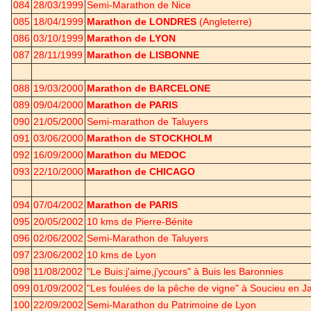
084
28/03/1999
Semi-Marathon de Nice
085
18/04/1999
Marathon de LONDRES
(Angleterre)
086
03/10/1999
Marathon de LYON
087
28/11/1999
Marathon de LISBONNE
088
19/03/2000
Marathon de BARCELONE
089
09/04/2000
Marathon de PARIS
090
21/05/2000
Semi-marathon de Taluyers
091
03/06/2000
Marathon de STOCKHOLM
092
16/09/2000
Marathon du MEDOC
093
22/10/2000
Marathon de CHICAGO
094
07/04/2002
Marathon de PARIS
095
20/05/2002
10 kms de Pierre-Bénite
096
02/06/2002
Semi-Marathon de Taluyers
097
23/06/2002
10 kms de Lyon
098
11/08/2002
"Le Buis:j'aime,j'ycours" à Buis les Baronnies
099
01/09/2002
"Les foulées de la pêche de vigne" à Soucieu en Ja
100
22/09/2002
Semi-Marathon du Patrimoine de Lyon