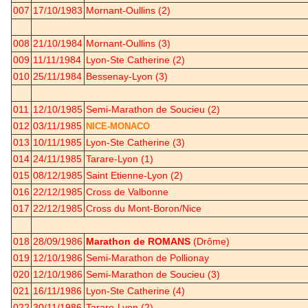
007
17/10/1983
Mornant-Oullins (2)
008
21/10/1984
Mornant-Oullins (3)
009
11/11/1984
Lyon-Ste Catherine (2)
010
25/11/1984
Bessenay-Lyon (3)
011
12/10/1985
Semi-Marathon de Soucieu (2)
012
03/11/1985
NICE-MONACO
013
10/11/1985
Lyon-Ste Catherine (3)
014
24/11/1985
Tarare-Lyon (1)
015
08/12/1985
Saint Etienne-Lyon (2)
016
22/12/1985
Cross de Valbonne
017
22/12/1985
Cross du Mont-Boron/Nice
018
28/09/1986
Marathon de ROMANS
(Drôme)
019
12/10/1986
Semi-Marathon de Pollionay
020
12/10/1986
Semi-Marathon de Soucieu (3)
021
16/11/1986
Lyon-Ste Catherine (4)
022
30/11/1986
Tarare-Lyon (2)