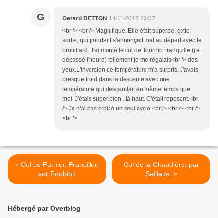
G
Gerard BETTON
14/11/2012 23:07
<br /> <br /> Magnifique. Elle était superbe, cette
sortie, qui pourtant s'annonçait mal au départ avec le
brouillard. J'ai monté le col de Tourniol tranquille (j'ai
dépassé l'heure) tellement je me régalais<br /> des
yeux.L'inversion de température m'a surpris. J'avais
presque froid dans la descente avec une
température qui descendait en même temps que
moi. J'étais super bien ..là haut. C'était reposant.<br
/> Je n'ai pas croisé un seul cyclo.<br /> <br /> <br />
<br />
< Col de Farnier, Francillon
Col de la Chaudière, par
sur Roubion
Saillans. >
Hébergé par Overblog