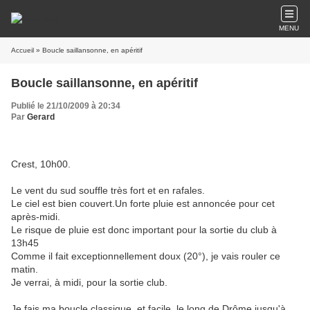
MENU
Accueil
» Boucle saillansonne, en apéritif
Boucle saillansonne, en apéritif
Publié le 21/10/2009 à 20:34
Par
Gerard
Crest, 10h00.
Le vent du sud souffle très fort et en rafales.
Le ciel est bien couvert.Un forte pluie est annoncée pour cet
après-midi.
Le risque de pluie est donc important pour la sortie du club à
13h45
Comme il fait exceptionnellement doux (20°), je vais rouler ce
matin.
Je verrai, à midi, pour la sortie club.
Je fais ma boucle classique, et facile, le long de Drôme jusqu'à