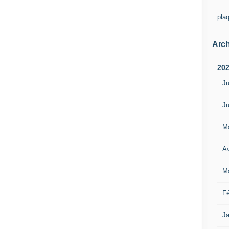
pla
Arch
20
Ju
Ju
M
Av
M
Fé
Ja