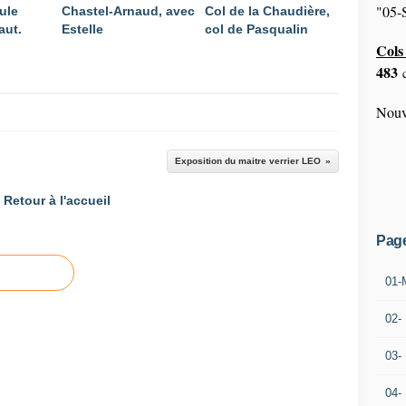
"05-S
ule
Chastel-Arnaud, avec
Col de la Chaudière,
aut.
Estelle
col de Pasqualin
Cols 
483
c
Nouv
Exposition du maitre verrier LEO
Retour à l'accueil
Pag
01-
02-
03-
04-