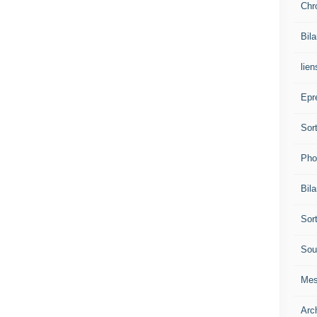
Chr
Bil
lien
Epr
Sor
Pho
Bil
Sor
Sou
Mes
Arc