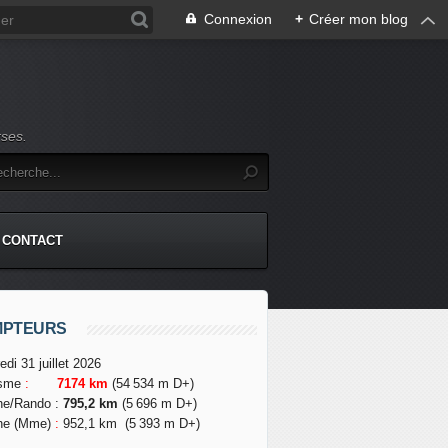
Connexion
+
Créer mon blog
rses.
CONTACT
MPTEURS
edi 31 juillet 2026
isme
:
7174 km
(54 534 m D+)
he/Rando
:
795,2 km
(5 696 m D+)
he (Mme)
:
952,1 km
(5 393 m D+)