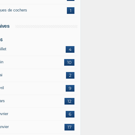
ques de cochers
1
ives
26
illet
4
in
10
ai
2
ril
9
ars
12
vrier
6
nvier
17