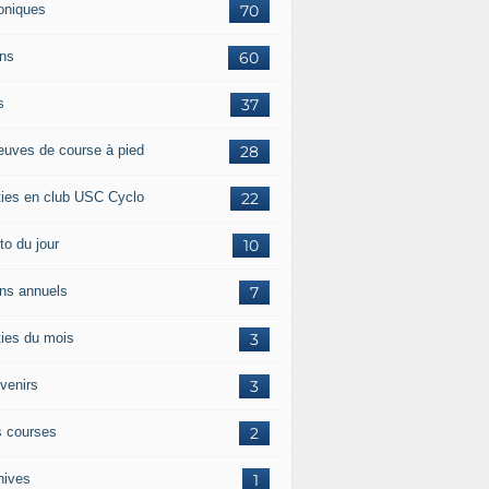
oniques
70
ans
60
s
37
euves de course à pied
28
ties en club USC Cyclo
22
to du jour
10
ans annuels
7
ties du mois
3
venirs
3
 courses
2
hives
1