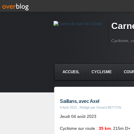
Carne
Cyclisme, c
ACCUEIL
CYCLISME
COUR
Saillans, avec Axel
4 Août 2023
, Rédigé par Gerard BETTON
Jeudi 04 août 2023
Cyclisme sur route :
35 km
, 215m D+