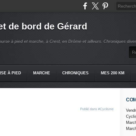
t de bord de Gérard
ourse à pied et marche, à Crest, en Drôme et ailleurs. Chroniques dive
SE À PIED
MARCHE
CHRONIQUES
MES 200 KM
CO
Publié dans
#Cyclisme
Vendr
Cycl
Marc
Marc