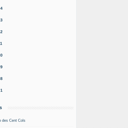
14
13
12
11
10
09
08
01
s
b des Cent Cols