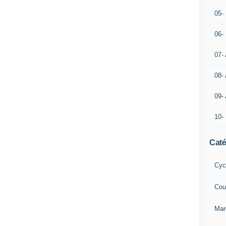
05- 
06-
07-
08-
09-
10-
Caté
Cyc
Cou
Mar