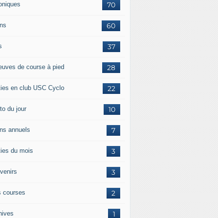
oniques
70
ans
60
s
37
euves de course à pied
28
ties en club USC Cyclo
22
to du jour
10
ans annuels
7
ties du mois
3
venirs
3
 courses
2
hives
1