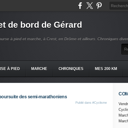
t de bord de Gérard
ourse à pied et marche, à Crest, en Drôme et ailleurs. Chroniques dive
SE À PIED
MARCHE
CHRONIQUES
MES 200 KM
CO
a poursuite des semi-marathoniens
Publié dans
#Cyclisme
Vendr
Cycl
Marc
Marc