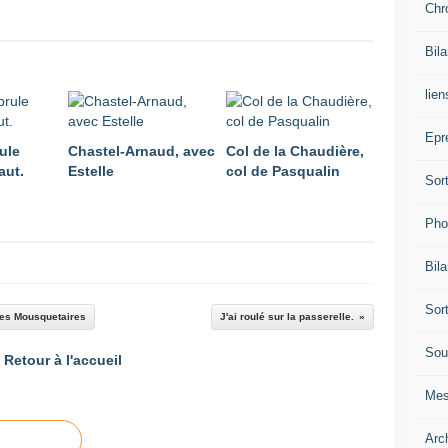
Chr
Bil
lien
Epr
ule
Chastel-Arnaud, avec
Col de la Chaudière,
aut.
Estelle
col de Pasqualin
Sor
Pho
Bil
Sor
des Mousquetaires
J'ai roulé sur la passerelle.
Sou
Retour à l'accueil
Mes
Arc