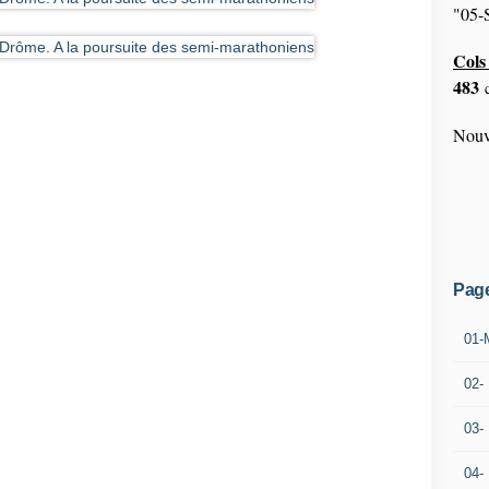
"05-S
Cols 
483
c
Nouv
Pag
01-
02-
03-
04-