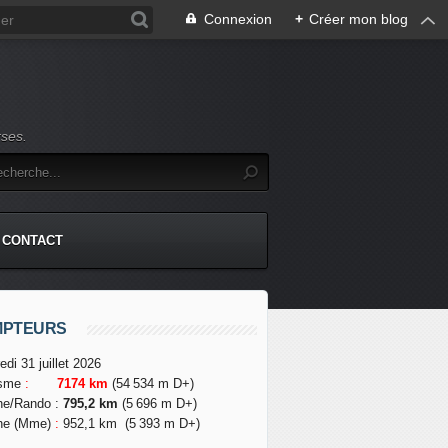
Connexion
+
Créer mon blog
rses.
CONTACT
MPTEURS
edi 31 juillet 2026
isme
:
7174 km
(54 534 m D+)
he/Rando
:
795,2 km
(5 696 m D+)
he (Mme)
:
952,1 km
(5 393 m D+)