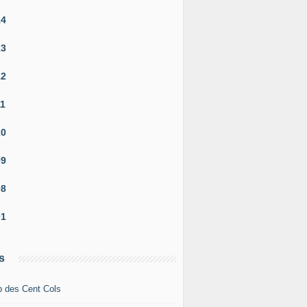
14
13
12
11
10
09
08
01
s
b des Cent Cols