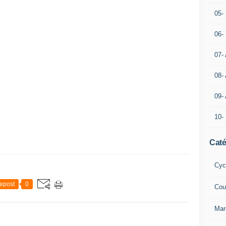
05- 
06-
07-
08-
09-
10-
Caté
Cyc
epost
0
Cou
Mar