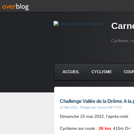
Carne
Cyclisme, c
ACCUEIL
CYCLISME
COUR
Challenge Vallée de la Drôme. A l
15 Mai 2022
, Rédigé par Gerard BETTON
Dimanche 15 mai 2022, l'après-midi.
Cyclisme sur route :
26 km
, 415m D+