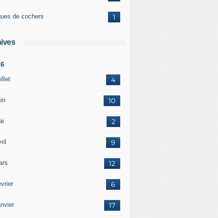
ques de cochers
1
ives
26
illet
4
in
10
ai
2
ril
9
ars
12
vrier
6
nvier
17