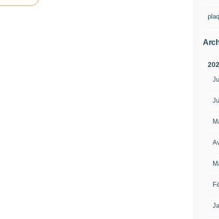
pla
Arch
20
Ju
Ju
M
Av
M
Fé
Ja