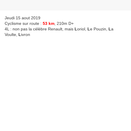
Jeudi 15 aout 2019
Cyclisme sur route :
53 km
, 210m D+
4L : non pas la célèbre Renault, mais
L
oriol,
L
e Pouzin,
L
a
Voulte,
L
ivron