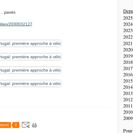
Depui
.. pavés
2025
2024
vities/2030032127
2023
2022
2021
2020
2019
2018
2017
2016
2015
2014
2013
2012
2011
2010
2009
epost
0
Pour 