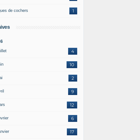
ques de cochers
1
ives
26
illet
4
in
10
ai
2
ril
9
ars
12
vrier
6
nvier
17