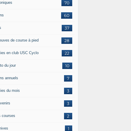
oniques
70
ans
60
s
37
euves de course à pied
28
ties en club USC Cyclo
22
to du jour
10
ans annuels
7
ties du mois
3
venirs
3
 courses
2
hives
1