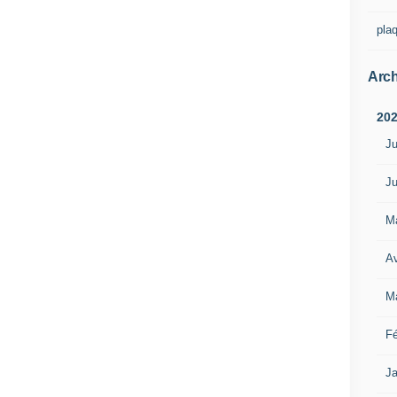
pla
Arch
20
Ju
Ju
M
Av
M
Fé
Ja