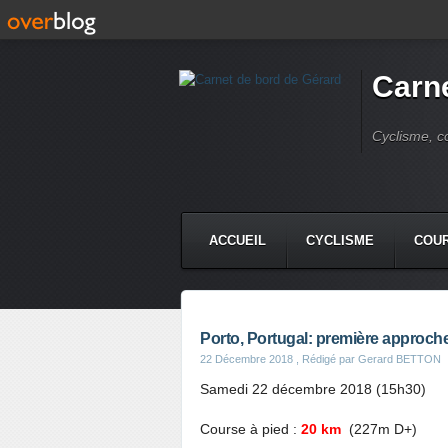
Carne
Cyclisme, c
ACCUEIL
CYCLISME
COUR
Porto, Portugal: première approche
22 Décembre 2018
, Rédigé par Gerard BETTON
Samedi 22 décembre 2018 (15h30)
Course à pied :
20 km
(227m D+)