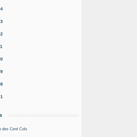
14
13
12
11
10
09
08
01
s
b des Cent Cols