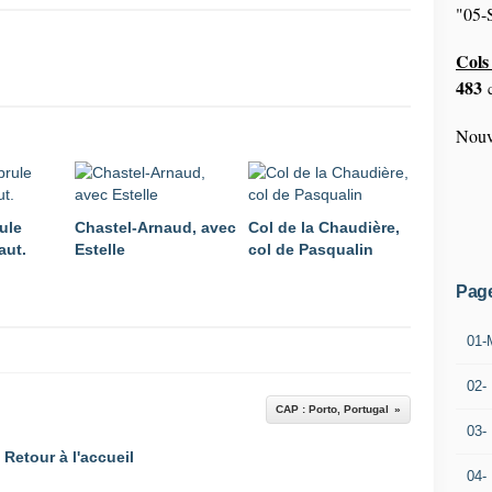
"05-S
Cols 
483
c
Nouv
ule
Chastel-Arnaud, avec
Col de la Chaudière,
aut.
Estelle
col de Pasqualin
Pag
01-
02-
CAP : Porto, Portugal
03-
Retour à l'accueil
04-