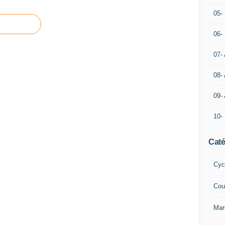
05- 
06-
07-
08-
09-
10-
Caté
Cyc
Cou
Mar