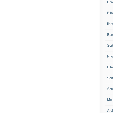
Chr
Bil
lien
Epr
Sor
Pho
Bil
Sor
Sou
Mes
Arc