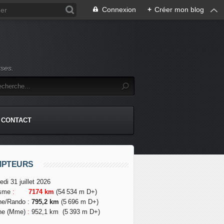
Connexion
+
Créer mon blog
rses.
CONTACT
MPTEURS
edi 31 juillet 2026
isme
:
7174 km
(54 534 m D+)
he/Rando
:
795,2 km
(5 696 m D+)
he (Mme)
:
952,1 km
(5 393 m D+)