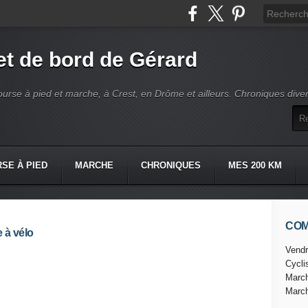
t de bord de Gérard
ourse à pied et marche, à Crest, en Drôme et ailleurs. Chroniques dive
SE À PIED
MARCHE
CHRONIQUES
MES 200 KM
CO
 à vélo
Vendr
Cycl
Marc
Marc