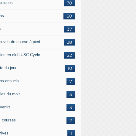
oniques
70
ans
60
s
37
euves de course à pied
28
ties en club USC Cyclo
22
to du jour
10
ans annuels
7
ties du mois
3
venirs
3
 courses
2
hives
1