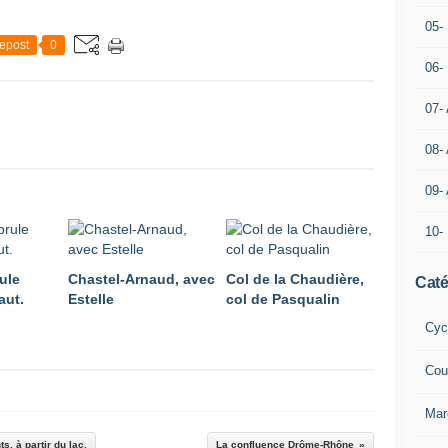
05- 
epost
0
06-
07-
08-
09-
10-
ule
Chastel-Arnaud, avec
Col de la Chaudière,
Caté
aut.
Estelle
col de Pasqualin
Cyc
Cou
Mar
, à partir du lac.
La confluence Drôme-Rhône