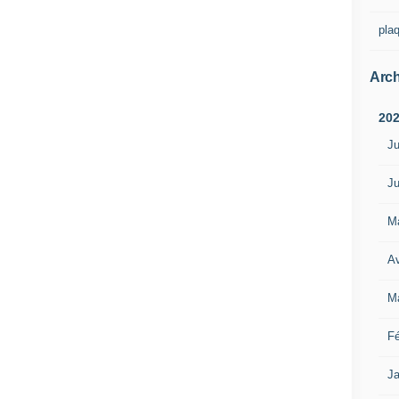
pla
Arch
20
Ju
Ju
M
Av
M
Fé
Ja