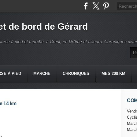
t de bord de Gérard
ourse à pied et marche, à Crest, en Drôme et ailleurs. Chroniques dive
SE À PIED
MARCHE
CHRONIQUES
MES 200 KM
CO
le 14 km
Vendr
Cycl
Marc
Marc