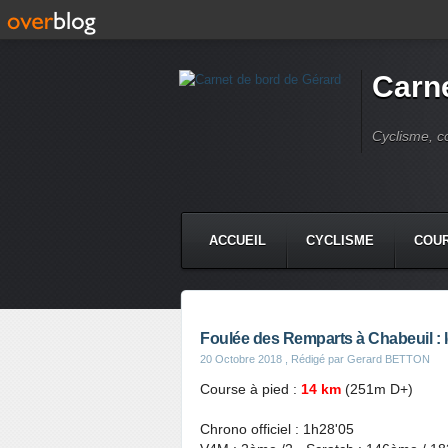
Carne
Cyclisme, c
ACCUEIL
CYCLISME
COUR
Foulée des Remparts à Chabeuil : 
20 Octobre 2018
, Rédigé par Gerard BETTON
Course à pied :
14 km
(251m D+)
Chrono officiel : 1h28'05