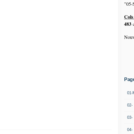
"05-S
Cols 
483
c
Nouv
Pag
01-
02-
03-
04-