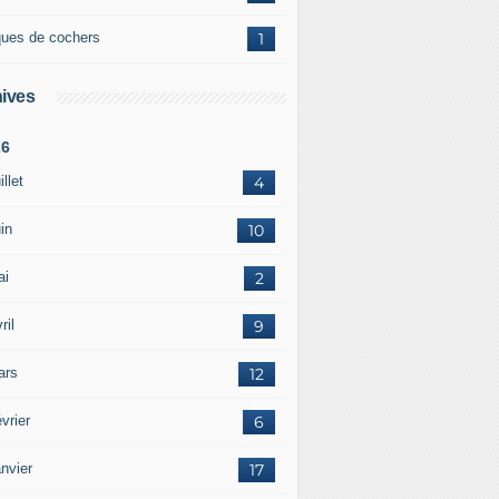
ques de cochers
1
ives
26
illet
4
in
10
ai
2
ril
9
ars
12
vrier
6
nvier
17