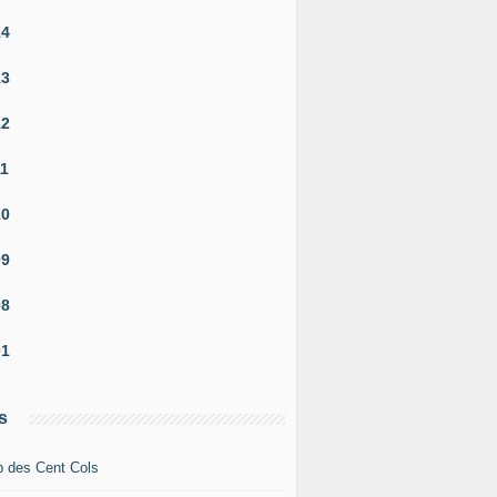
14
13
12
11
10
09
08
01
s
b des Cent Cols