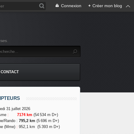
Connexion
+
Créer mon blog
rses.
CONTACT
MPTEURS
edi 31 juillet 2026
isme
:
7174 km
(54 534 m D+)
he/Rando
:
795,2 km
(5 696 m D+)
he (Mme)
:
952,1 km
(5 393 m D+)