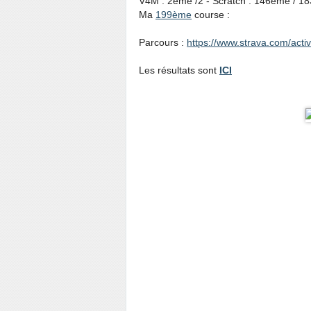
V4M : 2ème /2 - Scratch : 146ème / 18
Ma
199ème
course :
Parcours :
https://www.strava.com/acti
Les résultats sont
ICI