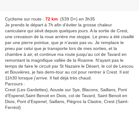
Cyclisme sur route :
72 km
(539 D+) en 3h35
Je prends le départ à 7h afin d'éviter la grosse chaleur
caniculaire qui sévit depuis quelques jours. A la sortie de Crest,
une crevaison de la roue arrière me stoppe. Le pneu a été cisaillé
par une pierre pointue, que je n'avais pas vu. Je remplace le
pneu par celui que je transporte lors de mes sorties, et la
chambre à air, et continue ma route jusqu'au col de Tavard en
remontant la magnifique vallée de la Roanne. N'ayant pas le
temps de faire le circuit par St Nazaire le Désert, le col de Lescou
et Bouvières, je fais demi-tour au col pour rentrer à Crest. Il est
11h30 lorsque j'arrive. Il fait déjà très chaud.
Parcours :
Crest (Les Gardettes), Aouste sur Sye, Blacons, Saillans, Pont
d'Espenel,Saint Benoit en Diois, col de Tavard, Saint Benoit en
Diois, Pont d'Espenel, Saillans, Piégros la Clastre, Crest (Saint-
Ferréol)