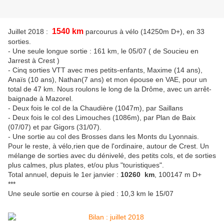
1540 km
Juillet 2018 :
parcourus à vélo (14250m D+), en 33
sorties.
- Une seule longue sortie : 161 km, le 05/07 ( de Soucieu en
Jarrest à Crest )
- Cinq sorties VTT avec mes petits-enfants, Maxime (14 ans),
Anaïs (10 ans), Nathan(7 ans) et mon épouse en VAE, pour un
total de 47 km. Nous roulons le long de la Drôme, avec un arrêt-
baignade à Mazorel.
- Deux fois le col de la Chaudière (1047m), par Saillans
- Deux fois le col des Limouches (1086m), par Plan de Baix
(07/07) et par Gigors (31/07).
- Une sortie au col des Brosses dans les Monts du Lyonnais.
Pour le reste, à vélo,rien que de l'ordinaire, autour de Crest. Un
mélange de sorties avec du dénivelé, des petits cols, et de sorties
plus calmes, plus plates, et/ou plus "touristiques".
Total annuel, depuis le 1er janvier :
10260 km
, 100147 m D+
***
Une seule sortie en course à pied : 10,3 km le 15/07