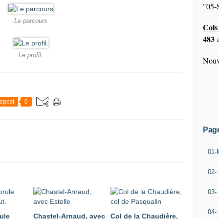
"05-S
Le parcours
Cols 
483
c
Le profil.
Nouv
epost
0
Pag
01-
02-
03-
04-
ule
Chastel-Arnaud, avec
Col de la Chaudière,