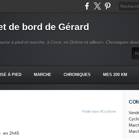
t de bord de Gérard
ourse à pied et marche, à Crest, en Drôme et ailleurs. Chroniques dive
SE À PIED
MARCHE
CHRONIQUES
MES 200 KM
CO
Publié dans
#Cyclisme
Vendr
Cycl
Marc
Marc
) en 2h45