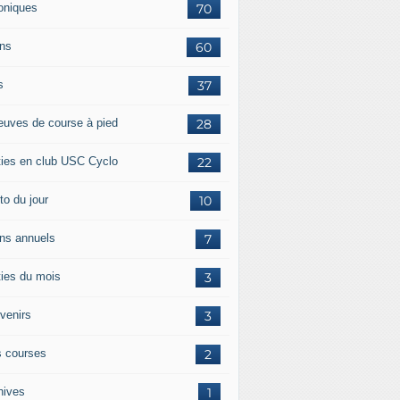
oniques
70
ans
60
s
37
euves de course à pied
28
ties en club USC Cyclo
22
to du jour
10
ans annuels
7
ties du mois
3
venirs
3
 courses
2
hives
1