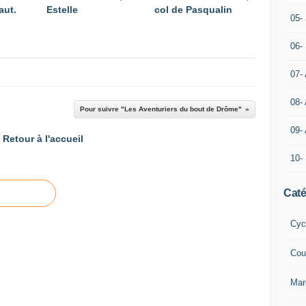
aut.
Estelle
col de Pasqualin
05- 
06-
07-
08-
Pour suivre "Les Aventuriers du bout de Drôme"
09-
Retour à l'accueil
10-
Caté
Cyc
Cou
Mar