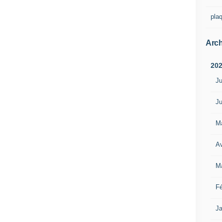
pla
Arch
20
Ju
Ju
M
Av
M
Fé
Ja