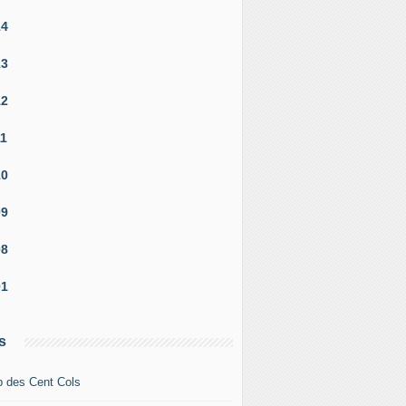
14
13
12
11
10
09
08
01
s
b des Cent Cols