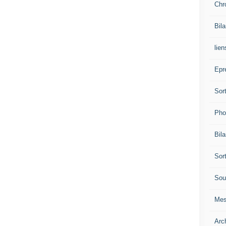
Chr
Bil
lien
Epr
Sor
Pho
Bil
Sor
Sou
Mes
Arc