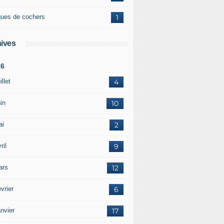
ques de cochers
1
ives
26
illet
4
in
10
ai
2
ril
9
ars
12
vrier
6
nvier
17