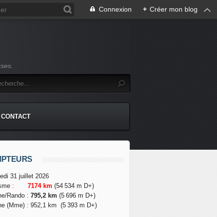
Connexion
+
Créer mon blog
rses.
CONTACT
MPTEURS
edi 31 juillet 2026
isme
:
7174 km
(54 534 m D+)
he/Rando
:
795,2 km
(5 696 m D+)
he (Mme)
:
952,1 km
(5 393 m D+)