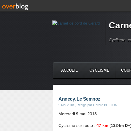
Carne
Cyclisme, c
ACCUEIL
CYCLISME
COUR
Annecy, Le Semnoz
9 Mai 2018
, Rédigé par Gerard BETTON
Mercredi 9 mai 2018
Cyclisme sur route :
47 km
(
1324m D+