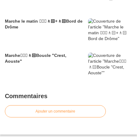
Marche le matin 🚶🏼‍♂️🚶🏻+🚶🏻Bord de
Drôme
Marche🚶🏼‍♂️🚶🏻Boucle "Crest,
Aouste"
Commentaires
Ajouter un commentaire