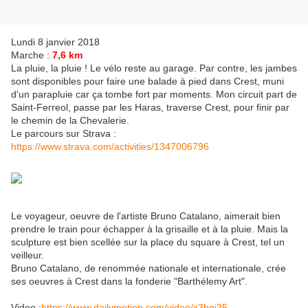
Lundi 8 janvier 2018
Marche :
7,6 km
La pluie, la pluie ! Le vélo reste au garage. Par contre, les jambes
sont disponibles pour faire une balade à pied dans Crest, muni
d'un parapluie car ça tombe fort par moments. Mon circuit part de
Saint-Ferreol, passe par les Haras, traverse Crest, pour finir par
le chemin de la Chevalerie.
Le parcours sur Strava :
https://www.strava.com/activities/1347006796
Le voyageur, oeuvre de l'artiste Bruno Catalano, aimerait bien
prendre le train pour échapper à la grisaille et à la pluie. Mais la
sculpture est bien scellée sur la place du square à Crest, tel un
veilleur.
Bruno Catalano, de renommée nationale et internationale, crée
ses oeuvres à Crest dans la fonderie "Barthélemy Art".
Video :
https://www.dailymotion.com/video/x3hqj25