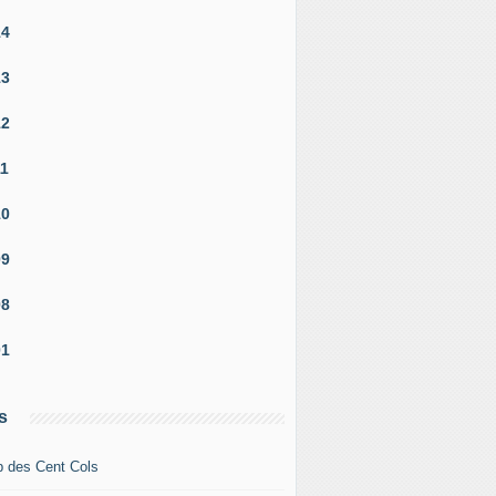
14
13
12
11
10
09
08
01
s
b des Cent Cols