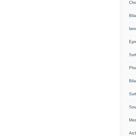
Chr
Bil
lien
Epr
Sor
Pho
Bil
Sor
Sou
Mes
Arc