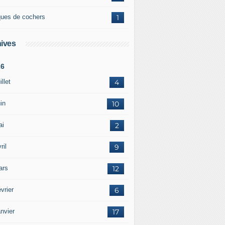
ques de cochers
1
ives
26
illet
4
in
10
ai
2
ril
9
ars
12
vrier
6
nvier
17