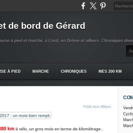
t de bord de Gérard
ourse à pied et marche, à Crest, en Drôme et ailleurs. Chroniques dive
SE À PIED
MARCHE
CHRONIQUES
MES 200 KM
CO
Publié dans
#Bilans
Vendr
Cycl
Marc
Marc
880 km
à vélo, un gros mois en terme de kilométrage..