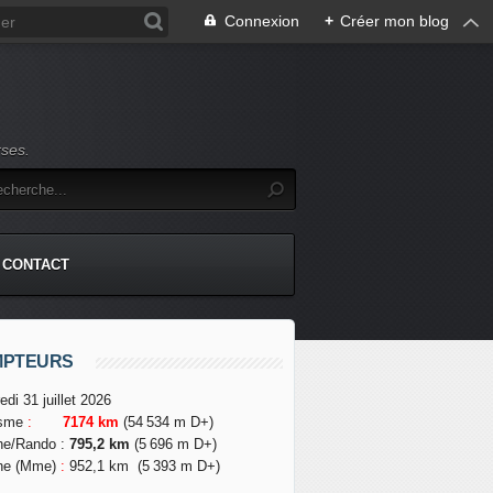
Connexion
+
Créer mon blog
rses.
CONTACT
MPTEURS
edi 31 juillet 2026
isme
:
7174 km
(54 534 m D+)
he/Rando
:
795,2 km
(5 696 m D+)
he (Mme)
:
952,1 km
(5 393 m D+)