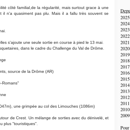
ité côté familial,de la régularité, mais surtout grace à une
Depui
t il n'a quasiment pas plu. Mais il a fallu très souvent se
2025
2024
2023
mai.
2022
2021
elles s'ajoute une seule sortie en course à pied le 13 mai.
2020
uetaires, dans le cadre du Challenge du Val de Drôme.
2019
ange
2018
2017
onts, source de la Drôme (AR)
2016
2015
ce-Romans"
2014
2013
anne
2012
2011
1047m), une grimpée au col des Limouches (1086m)
2010
2009
 autour de Crest. Un mélange de sorties avec du dénivelé, et
u plus "touristiques".
Pour 