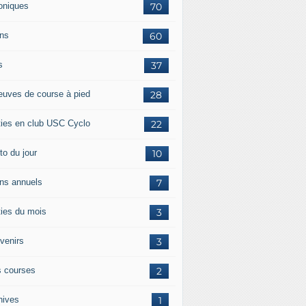
oniques
70
ans
60
s
37
euves de course à pied
28
ties en club USC Cyclo
22
to du jour
10
ans annuels
7
ties du mois
3
venirs
3
 courses
2
hives
1