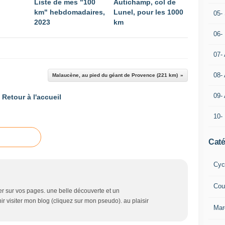
Liste de mes "100
Autichamp, col de
km" hebdomadaires,
Lunel, pour les 1000
05- 
2023
km
06-
07-
08-
Malaucène, au pied du géant de Provence (221 km)
09-
Retour à l'accueil
10-
Caté
Cyc
Cou
ner sur vos pages. une belle découverte et un
r visiter mon blog (cliquez sur mon pseudo). au plaisir
Mar