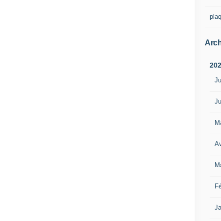
pla
Arch
20
Ju
Ju
M
Av
M
Fé
Ja