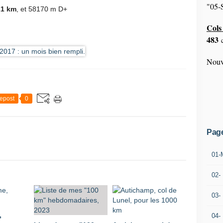
"05-S
21 km
, et 58170 m D+
Cols 
483
c
Nouv
epost
0
Pag
01-
02-
03-
,
04-